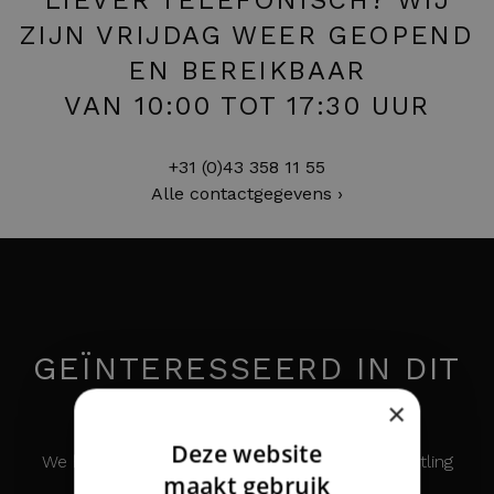
LIEVER TELEFONISCH? WIJ
ZIJN VRIJDAG WEER GEOPEND
EN BEREIKBAAR
VAN 10:00 TOT 17:30 UUR
+31 (0)43 358 11 55
Alle contactgegevens ›
GEÏNTERESSEERD IN DIT
HORLOGE?
×
Deze website
We houden u graag op de hoogte over de Breitling
DUTCH
maakt gebruik
Montbrillant Spatiographe Black Dial