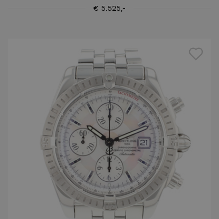
€ 5.525,-