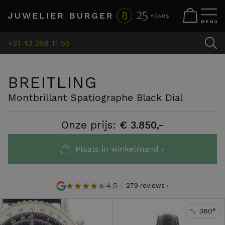
+31 43 358 11 55
BREITLING
Montbrillant Spatiographe Black Dial
Onze prijs:
€ 3.850,-
Plaats in winkelmand ›
4,5
279 reviews ›
360°