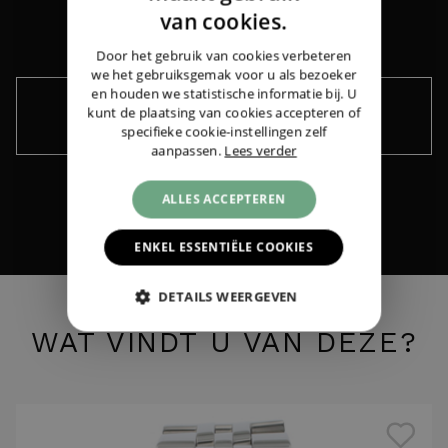
ENGLISH
van cookies.
GERMAN
Door het gebruik van cookies verbeteren
we het gebruiksgemak voor u als bezoeker
Breitling
Montbrillant Spatiographe Black
en houden we statistische informatie bij. U
Dial
|
€ 3.850,-
kunt de plaatsing van cookies accepteren of
Houd me op de hoogte ›
specifieke cookie-instellingen zelf
aanpassen.
Lees verder
ALLES ACCEPTEREN
ENKEL ESSENTIËLE COOKIES
DETAILS WEERGEVEN
WAT VINDT U VAN DEZE?