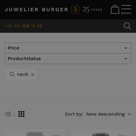
+31 43 358 11 55
Price
›
Productstatus
›
+
navit
|
Sort by:
›