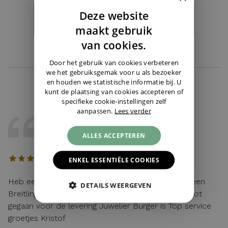
Deze website
I'm looking for a specific watch ›
DUTCH
maakt gebruik
ENGLISH
van cookies.
GERMAN
Door het gebruik van cookies verbeteren
we het gebruiksgemak voor u als bezoeker
en houden we statistische informatie bij. U
kunt de plaatsing van cookies accepteren of
specifieke cookie-instellingen zelf
aanpassen.
Lees verder
KRISTOF
ALLES ACCEPTEREN
22 / 05 / 2026, Belgie
ENKEL ESSENTIËLE COOKIES
Heb eerst gebeld met Cindy voor wat uitleg van een
DETAILS WEERGEVEN
Breitling en alles vlot verlopen achteraf en zeer vlot
gegaan voor de levering Juwelier Burger is Top service
groetjes Kristof