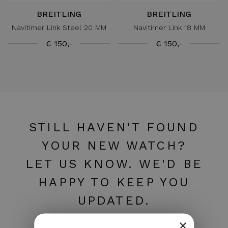
BREITLING
BREITLING
Navitimer Link Steel 20 MM
Navitimer Link 18 MM
€ 150,-
€ 150,-
STILL HAVEN'T FOUND
YOUR NEW WATCH?
LET US KNOW. WE'D BE
HAPPY TO KEEP YOU
UPDATED.
×