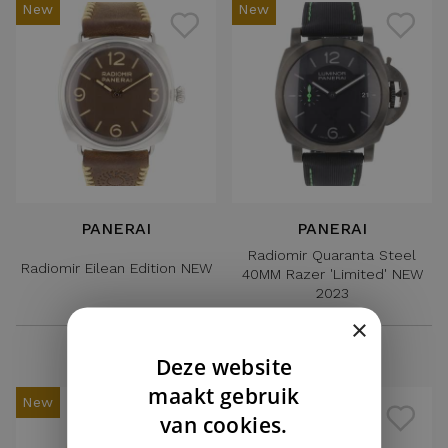
New
New
PANERAI
PANERAI
Radiomir Quaranta Steel
Radiomir Eilean Edition NEW
40MM Razer 'Limited' NEW
2023
×
€ 6.750,-
€ 8.350,-
Deze website
DUTCH
maakt gebruik
New
ENGLISH
van cookies.