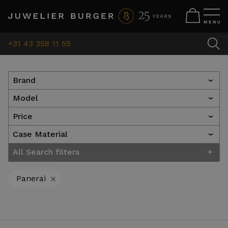
+31 43 358 11 55
Brand
›
Model
›
Price
›
Case Material
›
+
All Search filters
+
Panerai