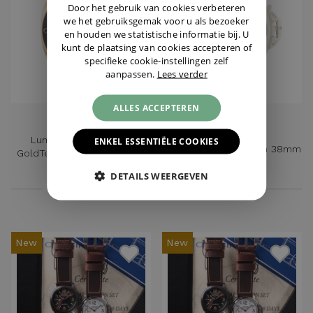
GERMAN
Door het gebruik van cookies verbeteren
we het gebruiksgemak voor u als bezoeker
en houden we statistische informatie bij. U
kunt de plaatsing van cookies accepteren of
specifieke cookie-instellingen zelf
aanpassen.
Lees verder
ALLES ACCEPTEREN
PANERAI
PANERAI
Luminor Submersible
ENKEL ESSENTIËLE COOKIES
Luminor Due Titanium 38mm
GoldTech 42MM Rose Gold
NEW
DETAILS WEERGEVEN
€ 24.500,-
€ 6.450,-
New
New