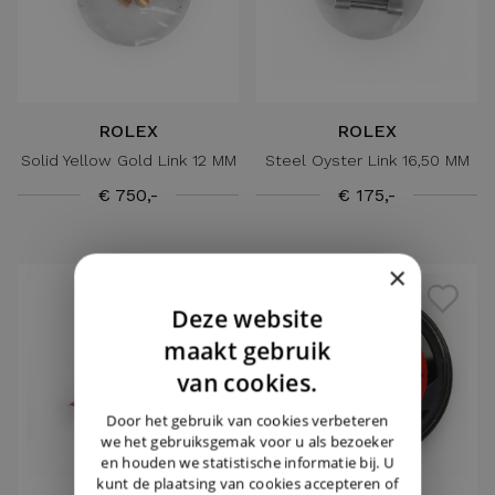
ROLEX
ROLEX
Solid Yellow Gold Link 12 MM
Steel Oyster Link 16,50 MM
€ 750,-
€ 175,-
×
Deze website
DUTCH
maakt gebruik
ENGLISH
van cookies.
GERMAN
Door het gebruik van cookies verbeteren
we het gebruiksgemak voor u als bezoeker
en houden we statistische informatie bij. U
kunt de plaatsing van cookies accepteren of