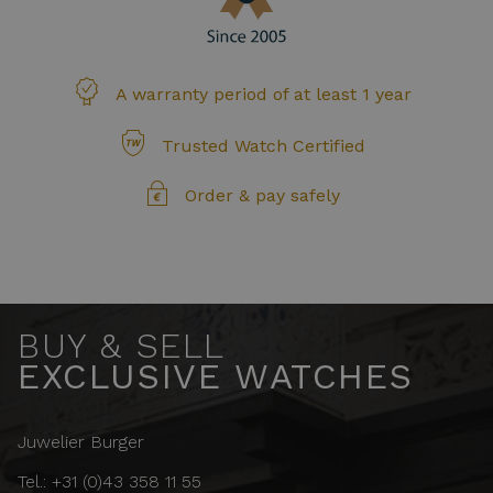
A warranty period of at least 1 year
Trusted Watch Certified
Order & pay safely
BUY & SELL
EXCLUSIVE WATCHES
Juwelier Burger
Tel.: +31 (0)43 358 11 55