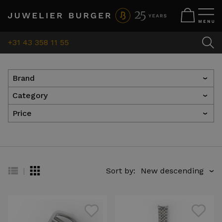
+31 43 358 11 55
Brand
›
Category
›
Price
›
|
Sort by:
›