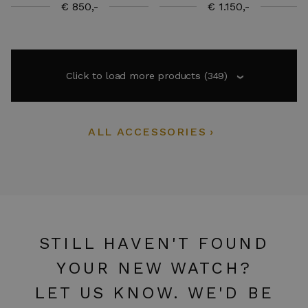
€ 850,-
€ 1.150,-
Click to load more products
(349)
›
ALL ACCESSORIES
STILL HAVEN'T FOUND
YOUR NEW WATCH?
LET US KNOW. WE'D BE