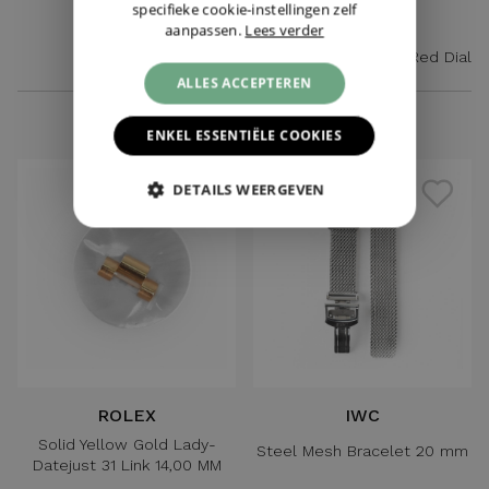
specifieke cookie-instellingen zelf
CARTIER
ROLEX
aanpassen.
Lees verder
Cleaning Kit
Oyster Perpetual 34 Red Dial
ALLES ACCEPTEREN
€ 35,-
€ 250,-
ENKEL ESSENTIËLE COOKIES
DETAILS WEERGEVEN
ROLEX
IWC
Solid Yellow Gold Lady-
Steel Mesh Bracelet 20 mm
Datejust 31 Link 14,00 MM