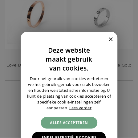
×
Deze website
DUTCH
CARTIER
CARTIER
maakt gebruik
Love Ring Small White Gold
Love Bracelet Classic Rose
ENGLISH
van cookies.
Size 49
Gold Size 16
GERMAN
Door het gebruik van cookies verbeteren
€ 6.450,-
€ 1.095,-
we het gebruiksgemak voor u als bezoeker
en houden we statistische informatie bij. U
kunt de plaatsing van cookies accepteren of
specifieke cookie-instellingen zelf
aanpassen.
Lees verder
CARTIER
ALL JEWELLRY
ALLES ACCEPTEREN
ENKEL ESSENTIËLE COOKIES