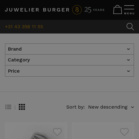
+31 43 358 11 55
Brand
›
Category
›
Price
›
|
Sort by:
›