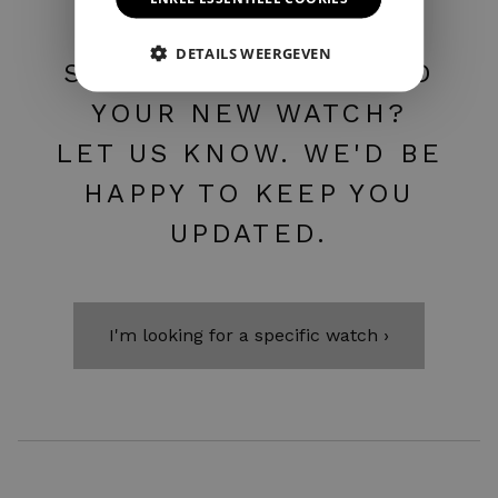
DETAILS WEERGEVEN
STILL HAVEN'T FOUND
YOUR NEW WATCH?
LET US KNOW. WE'D BE
HAPPY TO KEEP YOU
UPDATED.
I'm looking for a specific watch ›