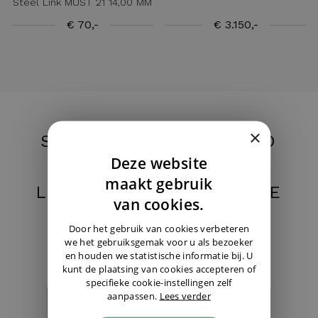
Steel Link MUST 21 14,00 MM
€ 70,-
€ 3.150,-
×
STILL HAVEN'T FOUND
Deze website
YOUR NEW WATCH?
DUTCH
maakt gebruik
LET US KNOW. WE'D BE
ENGLISH
van cookies.
HAPPY TO KEEP YOU
GERMAN
Door het gebruik van cookies verbeteren
UPDATED.
we het gebruiksgemak voor u als bezoeker
en houden we statistische informatie bij. U
kunt de plaatsing van cookies accepteren of
specifieke cookie-instellingen zelf
aanpassen.
Lees verder
I'm looking for a specific watch ›