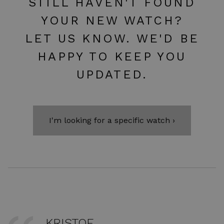
STILL HAVEN'T FOUND
YOUR NEW WATCH?
LET US KNOW. WE'D BE
HAPPY TO KEEP YOU
UPDATED.
I'm looking for a specific watch ›
KRISTOF