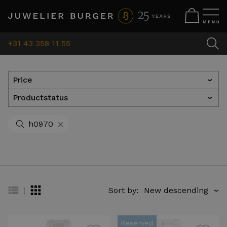
+31 43 358 11 55
Price
›
Productstatus
›
+
h0970
|
Sort by:
›
Reserved