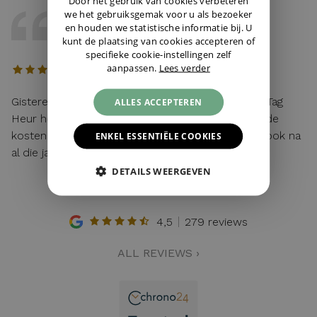
Door het gebruik van cookies verbeteren
we het gebruiksgemak voor u als bezoeker
DAVE
en houden we statistische informatie bij. U
12 / 04 / 2026, Maastricht, Nederland
kunt de plaatsing van cookies accepteren of
specifieke cookie-instellingen zelf
aanpassen.
Lees verder
Gisteren mijn lege batterij van mijn hier gekochte Tag
ALLES ACCEPTEREN
Heur horloge laten vervangen. Toen ik vroeg wat de
kosten waren: "service van de zaak!". Top service ook na
ENKEL ESSENTIËLE COOKIES
al die jaren!
DETAILS WEERGEVEN
4,5
279 reviews
ALL REVIEWS ›