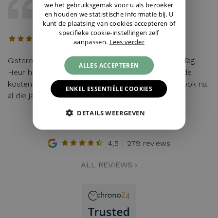
DAVE
we het gebruiksgemak voor u als bezoeker
en houden we statistische informatie bij. U
12 / 04 / 2026, Maastricht, Nederland
kunt de plaatsing van cookies accepteren of
specifieke cookie-instellingen zelf
aanpassen.
Lees verder
Gisteren mijn lege batterij van mijn hier gekochte Tag
ALLES ACCEPTEREN
Heur horloge laten vervangen. Toen ik vroeg wat de
kosten waren: "service van de zaak!". Top service ook na
ENKEL ESSENTIËLE COOKIES
al die jaren!
DETAILS WEERGEVEN
4,5
279 reviews
ALL REVIEWS ›