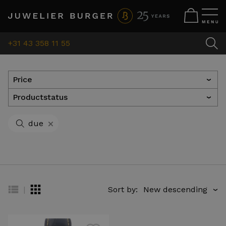
+31 43 358 11 55
Price
›
Productstatus
›
+
due
|
Sort by:
›