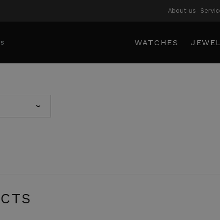
About us
Servic
WATCHES
JEWE
›
CTS