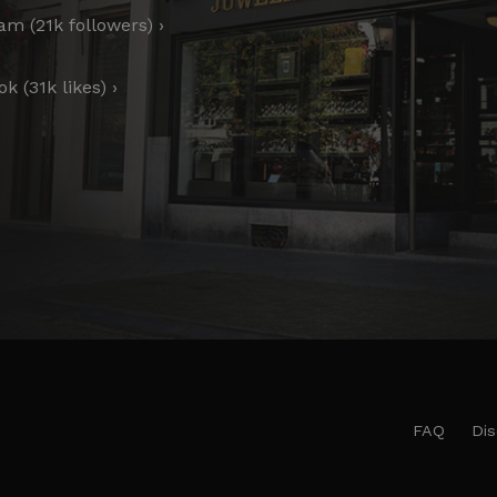
am (21k followers) ›
k (31k likes) ›
FAQ
Dis