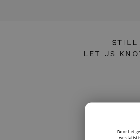
STILL
LET US KNO
Door het ge
we statisti