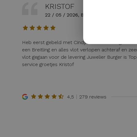
KRISTOF
22 / 05 / 2026, Belgie
Heb eerst gebeld met Cindy voor wat uitleg van
een Breitling en alles vlot verlopen achteraf en zee
vlot gegaan voor de levering Juwelier Burger is Top
service groetjes Kristof
4,5
279 reviews