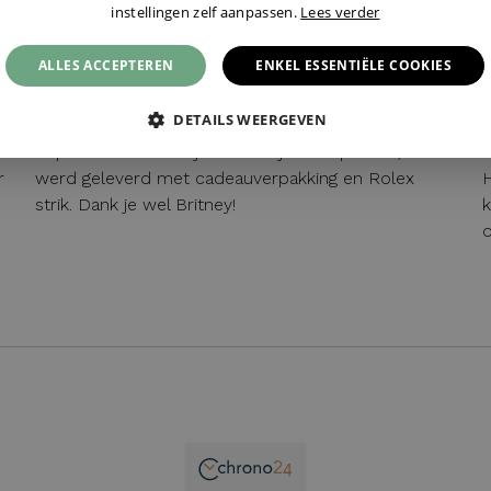
instellingen zelf aanpassen.
Lees verder
BEERS
07 / 05 / 2026, Schagen, Nederland
ALLES ACCEPTEREN
ENKEL ESSENTIËLE COOKIES
DETAILS WEERGEVEN
Super service en blij verrast bij het uitpakken, doos
G
r
werd geleverd met cadeauverpakking en Rolex
H
strik. Dank je wel Britney!
k
o