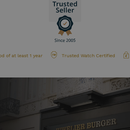
d of at least 1 year
Trusted Watch Certified