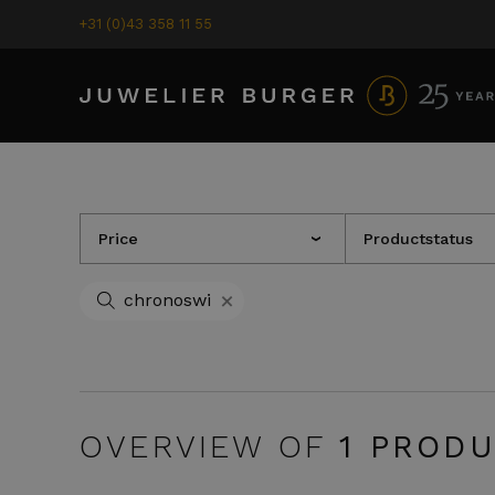
+31 (0)43 358 11 55
Price
Productstatus
›
+
chronoswi
OVERVIEW OF
1
PRODU