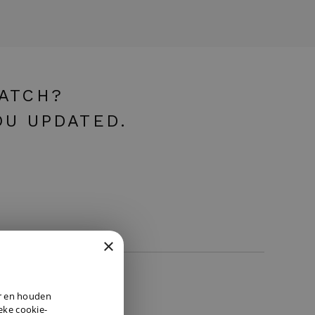
WATCH?
OU UPDATED.
×
DUTCH
er en houden
ENGLISH
ieke cookie-