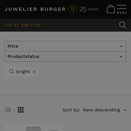
+31 43 358 11 55
Price
›
Productstatus
›
+
bright
|
Sort by:
›