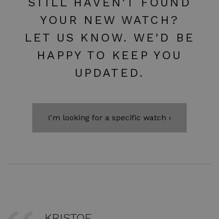
STILL HAVEN'T FOUND
YOUR NEW WATCH?
LET US KNOW. WE'D BE
HAPPY TO KEEP YOU
UPDATED.
I'm looking for a specific watch ›
KRISTOF