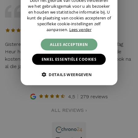
Door het gebruik van cookies verbeteren
we het gebruiksgemak voor u als bezoeker
DAVE
en houden we statistische informatie bij. U
12 / 04 / 2026, Maastricht, Nederland
kunt de plaatsing van cookies accepteren of
specifieke cookie-instellingen zelf
aanpassen.
Lees verder
Gisteren mijn lege batterij van mijn hier gekochte Tag
ALLES ACCEPTEREN
Heur horloge laten vervangen. Toen ik vroeg wat de
kosten waren: "service van de zaak!". Top service ook na
ENKEL ESSENTIËLE COOKIES
al die jaren!
DETAILS WEERGEVEN
4,5
279 reviews
ALL REVIEWS ›