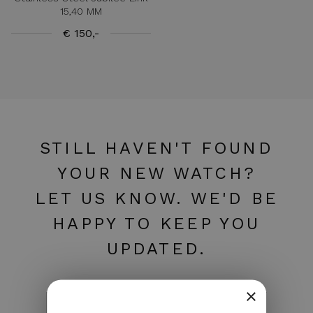
15,40 MM
€ 150,-
STILL HAVEN'T FOUND
YOUR NEW WATCH?
LET US KNOW. WE'D BE
HAPPY TO KEEP YOU
UPDATED.
×
I'm looking for a specific watch ›