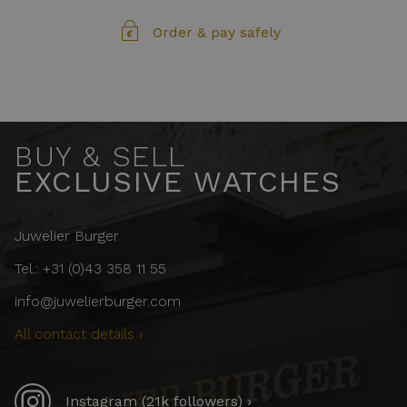
Order & pay safely
BUY & SELL
EXCLUSIVE WATCHES
Juwelier Burger
Tel.: +31 (0)43 358 11 55
info@juwelierburger.com
All contact details ›
Instagram (21k followers) ›