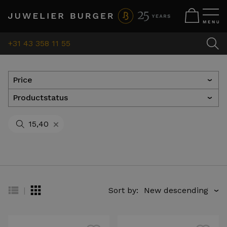
+31 43 358 11 55
Price
›
Productstatus
›
+
15,40
|
Sort by:
›