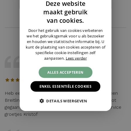
Deze website
DUTCH
maakt gebruik
ENGLISH
van cookies.
GERMAN
Door het gebruik van cookies verbeteren
we het gebruiksgemak voor u als bezoeker
en houden we statistische informatie bij. U
kunt de plaatsing van cookies accepteren of
specifieke cookie-instellingen zelf
aanpassen.
Lees verder
KRISTOF
22 / 05 / 2026, Belgie
ALLES ACCEPTEREN
ENKEL ESSENTIËLE COOKIES
Heb eerst gebeld met Cindy voor wat uitleg van een
Breitling en alles vlot verlopen achteraf en zeer vlot
DETAILS WEERGEVEN
gegaan voor de levering Juwelier Burger is Top service
groetjes Kristof