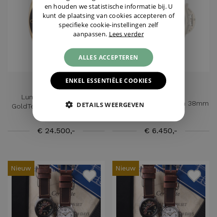
en houden we statistische informatie bij. U
kunt de plaatsing van cookies accepteren of
specifieke cookie-instellingen zelf
aanpassen.
Lees verder
ALLES ACCEPTEREN
ENKEL ESSENTIËLE COOKIES
PANERAI
PANERAI
Luminor Submersible
Luminor Due Titanium 38mm
DETAILS WEERGEVEN
GoldTech 42MM Rose Gold
NEW
€ 24.500,-
€ 6.450,-
Nieuw
Nieuw