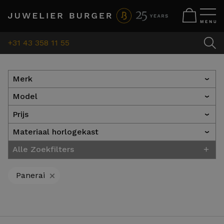
+31 43 358 11 55
Merk
›
Model
›
Prijs
›
Materiaal horlogekast
›
+
Alle Zoekfilters
+
Panerai