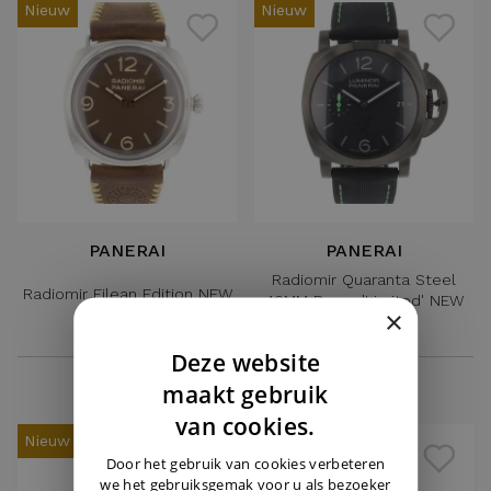
Nieuw
Nieuw
PANERAI
PANERAI
Radiomir Quaranta Steel
Radiomir Eilean Edition NEW
40MM Razer 'Limited' NEW
×
2023
€ 6.750,-
€ 8.350,-
Deze website
DUTCH
maakt gebruik
ENGLISH
van cookies.
Nieuw
GERMAN
Door het gebruik van cookies verbeteren
we het gebruiksgemak voor u als bezoeker