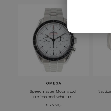
OMEGA
Speedmaster Moonwatch
Nautil
Professional White Dial
€ 7.250,-