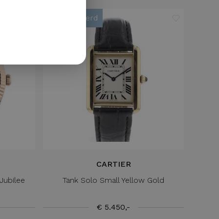
GERMAN
Gereserveerd
CARTIER
Jubilee
Tank Solo Small Yellow Gold
€ 5.450,-