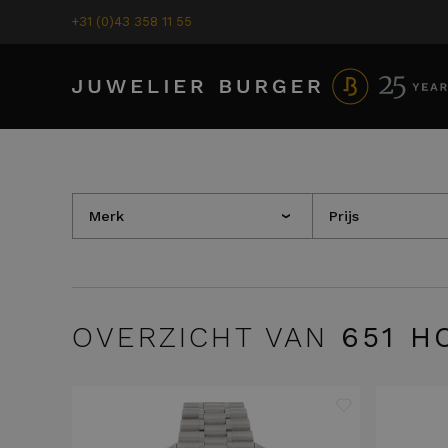
+31 (0)43 358 11 55
Merk
Prijs
›
OVERZICHT VAN
651
HO