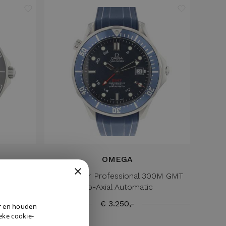
OMEGA
×
te Dial
Seamaster Professional 300M GMT
Co-Axial Automatic
DUTCH
€ 3.250,-
er en houden
ENGLISH
ieke cookie-