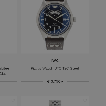
IWC
ubilee
Pilot's Watch UTC TzC Steel
ial
€ 3.750,-