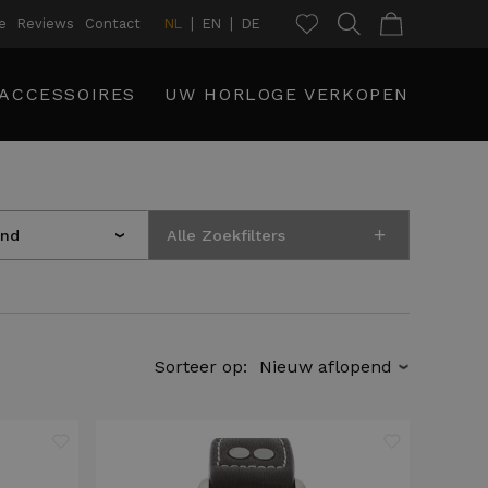
e
Reviews
Contact
NL
EN
DE
ACCESSOIRES
UW HORLOGE VERKOPEN
+
and
Alle Zoekfilters
›
Sorteer op:
›