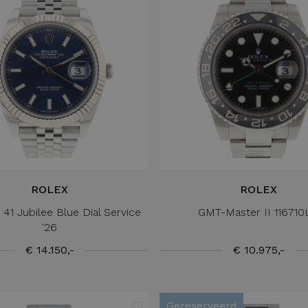
ROLEX
ROLEX
 41 Jubilee Blue Dial Service
GMT-Master II 11671
'26
€ 14.150,-
€ 10.975,-
Gereserveerd