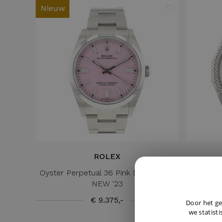
Nieuw
ROLEX
Oyster Perpetual 36 Pink Dial 126000
Bentle
NEW '23
€ 9.375,-
Door het ge
we statisti