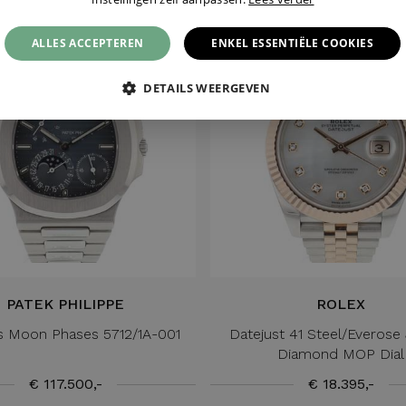
ALLES ACCEPTEREN
ENKEL ESSENTIËLE COOKIES
DETAILS WEERGEVEN
PATEK PHILIPPE
ROLEX
us Moon Phases 5712/1A-001
Datejust 41 Steel/Everose 
Diamond MOP Dial
€ 117.500,-
€ 18.395,-