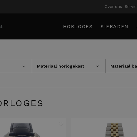
Over ons
Servic
HORLOGES
SIERADEN
Materiaal horlogekast
Materiaal b
›
›
RLOGES