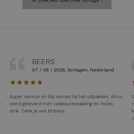
Ik zoek een specifiek horloge ›
BEERS
07 / 05 / 2026, Schagen, Nederland
Super service en blij verrast bij het uitpakken, doos
G
r
werd geleverd met cadeauverpakking en Rolex
H
strik. Dank je wel Britney!
k
o