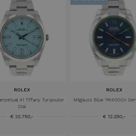
ROLEX
ROLEX
erpetual 41 Tiffany Turqouise
Milgauss Blue 116400GV Ser
Dial
€ 22.750,-
€ 12.250,-