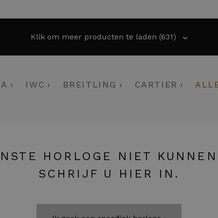
Klik om meer producten te laden
(631)
›
GA
IWC
BREITLING
CARTIER
ALL
NSTE HORLOGE NIET KUNNEN
SCHRIJF U HIER IN.