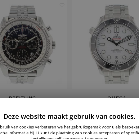
BREITLING
OMEGA
y Motors 48MM Black Dial
Seamaster Diver 300M Whi
Deze website maakt gebruik van cookies.
€ 4.850,-
€ 4.595,-
bruik van cookies verbeteren we het gebruiksgemak voor u als bezoek
sche informatie bij. U kunt de plaatsing van cookies accepteren of specif
instellingen zelf aanpassen.
Lees verder