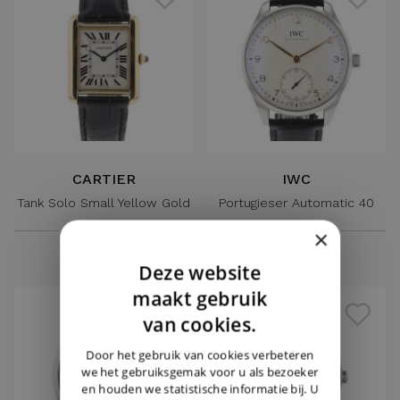
CARTIER
IWC
Tank Solo Small Yellow Gold
Portugieser Automatic 40
€ 5.450,-
€ 5.450,-
×
Deze website
DUTCH
maakt gebruik
ENGLISH
van cookies.
GERMAN
Door het gebruik van cookies verbeteren
we het gebruiksgemak voor u als bezoeker
en houden we statistische informatie bij. U