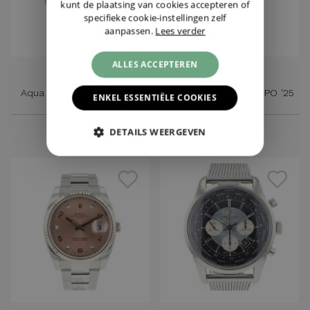
kunt de plaatsing van cookies accepteren of
specifieke cookie-instellingen zelf
aanpassen.
Lees verder
ALLES ACCEPTEREN
OMEGA
ROLEX
Aqua Terra Shades 38MM
Air-King Blue Rolex CPO '25
ENKEL ESSENTIËLE COOKIES
€ 5.150,-
€ 4.995,-
DETAILS WEERGEVEN