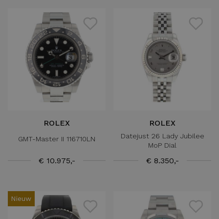
ROLEX
ROLEX
Datejust 26 Lady Jubilee
GMT-Master II 116710LN
MoP Dial
€ 10.975,-
€ 8.350,-
Nieuw