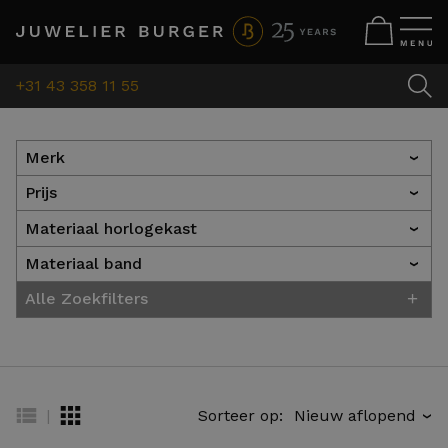
+31 43 358 11 55
Merk
›
Prijs
›
Materiaal horlogekast
›
Materiaal band
›
+
Alle Zoekfilters
|
Sorteer op:
›