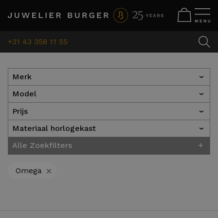
+31 43 358 11 55
Merk
›
Model
›
Prijs
›
Materiaal horlogekast
›
+
Alle Zoekfilters
+
Omega