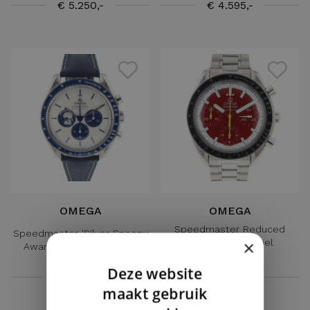
€ 5.250,-
€ 4.595,-
OMEGA
OMEGA
Speedmaster Reduced
Speedmaster 'Silver Snoopy
Automatic Michael
×
Award' 50th Anniversary
Schumacher
Deze website
€ 14.250,-
€ 3.750,-
DUTCH
maakt gebruik
ENGLISH