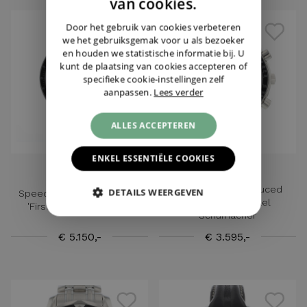
van cookies.
GERMAN
Door het gebruik van cookies verbeteren
we het gebruiksgemak voor u als bezoeker
en houden we statistische informatie bij. U
kunt de plaatsing van cookies accepteren of
specifieke cookie-instellingen zelf
aanpassen.
Lees verder
ALLES ACCEPTEREN
ENKEL ESSENTIËLE COOKIES
OMEGA
OMEGA
Speedmaster Reduced
DETAILS WEERGEVEN
Speedmaster Moonwatch
Automatic Michael
'First Omega In Space'
Schumacher
€ 5.150,-
€ 3.595,-