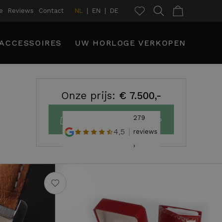
e
Reviews
Contact
NL
EN
DE
ACCESSOIRES
UW HORLOGE VERKOPEN
Onze prijs:
€ 7.500,-
279
Plaats in winkelmand ›
4,5
reviews
›