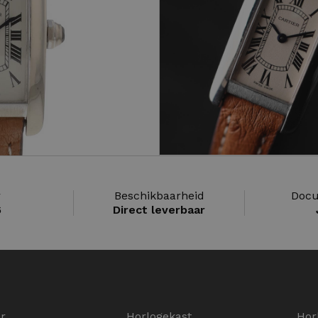
r
Beschikbaarheid
Docu
6
Direct leverbaar
er
Horlogekast
Hor