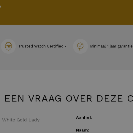
6
Trusted Watch Certified ›
Minimaal 1 jaar garantie
U EEN VRAAG OVER DEZE C
Aanhef:
Naam: