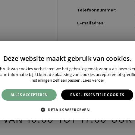
Telefoonnummer:
E-mailadres:
Deze website maakt gebruik van cookies.
bruik van cookies verbeteren we het gebruiksgemak voor u als bezoek
sche informatie bij. U kunt de plaatsing van cookies accepteren of specif
instellingen zelf aanpassen.
Lees verder
LEFONISCH? WIJ ZIJN ZAT
ALLES ACCEPTEREN
ENKEL ESSENTIËLE COOKIES
GEOPEND EN BEREIKBAAR
DETAILS WEERGEVEN
VAN 10:00 TOT 17:00 UUR