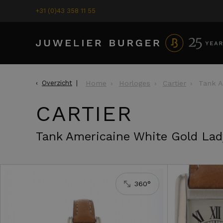
+31 (0)43 358 11 55
Overzicht
Home
Horloges
Cartier
Tank A
CARTIER
Cartier
Tank A
Tank Americaine White Gold Lad
7.500,-
360°