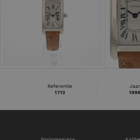
Referentie
Jaa
1713
199
Basisgegevens
Kalib