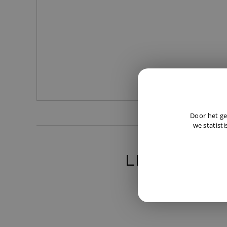
Door het ge
we statisti
LIEVER TE