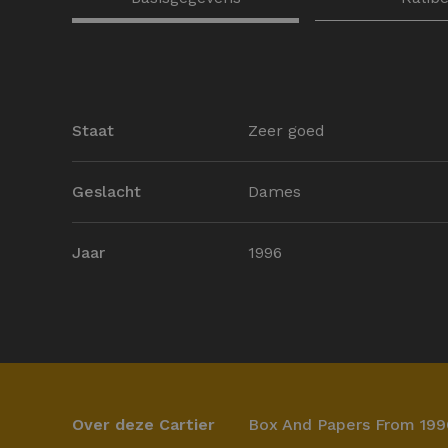
Staat
Zeer goed
Geslacht
Dames
Jaar
1996
Over deze Cartier
Box And Papers From 199