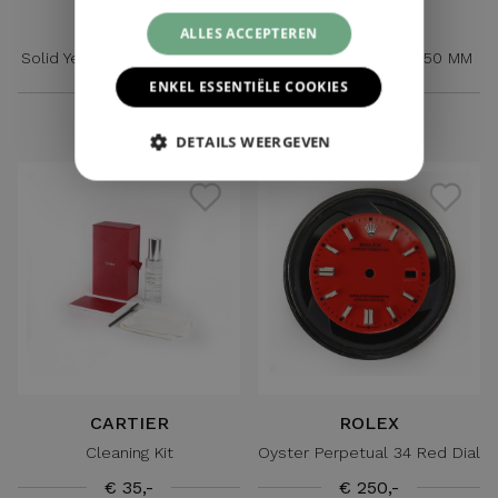
ROLEX
ROLEX
ALLES ACCEPTEREN
Solid Yellow Gold Link 12 MM
Steel Oyster Link 16,50 MM
ENKEL ESSENTIËLE COOKIES
€ 750,-
€ 175,-
DETAILS WEERGEVEN
CARTIER
ROLEX
Cleaning Kit
Oyster Perpetual 34 Red Dial
€ 35,-
€ 250,-