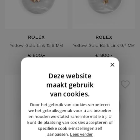
ROLEX
ROLEX
Yellow Gold Link 12,6 MM
Yellow Gold Bark Link 9,7 MM
€ 800,-
€ 800,-
×
Deze website
DUTCH
maakt gebruik
ENGLISH
van cookies.
GERMAN
Door het gebruik van cookies verbeteren
we het gebruiksgemak voor u als bezoeker
en houden we statistische informatie bij. U
kunt de plaatsing van cookies accepteren of
specifieke cookie-instellingen zelf
aanpassen.
Lees verder