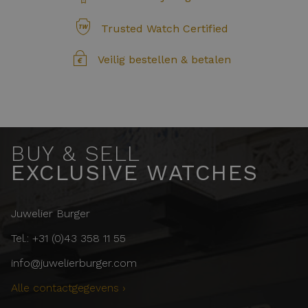
Trusted Watch Certified
Veilig bestellen & betalen
BUY & SELL
EXCLUSIVE WATCHES
Juwelier Burger
Tel.: +31 (0)43 358 11 55
info@juwelierburger.com
Alle contactgegevens ›