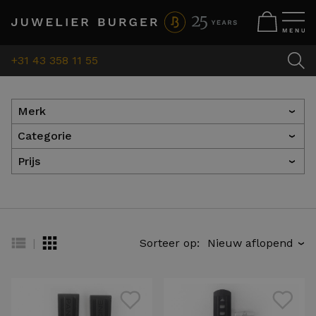
+31 43 358 11 55
Merk
›
Categorie
›
Prijs
›
|
Sorteer op:
›