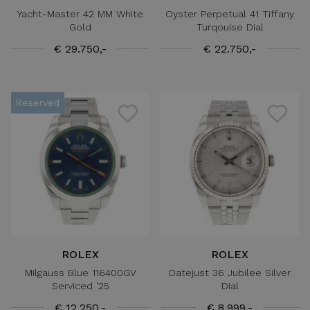
Yacht-Master 42 MM White
Oyster Perpetual 41 Tiffany
Gold
Turqouise Dial
€ 29.750,-
€ 22.750,-
Reserved
ROLEX
ROLEX
Milgauss Blue 116400GV
Datejust 36 Jubilee Silver
Serviced '25
Dial
€ 12.250,-
€ 8.999,-