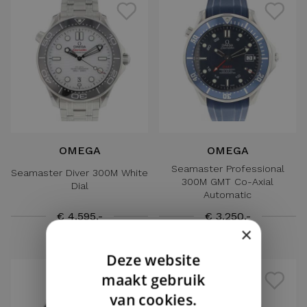
OMEGA
OMEGA
Seamaster Professional
Seamaster Diver 300M White
300M GMT Co-Axial
Dial
Automatic
€ 4.595,-
€ 3.250,-
×
Deze website
DUTCH
maakt gebruik
ENGLISH
van cookies.