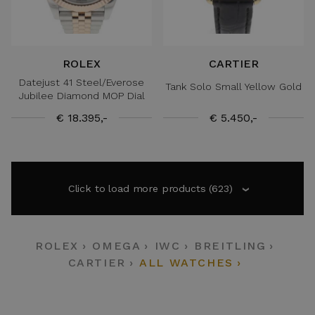
ROLEX
CARTIER
Datejust 41 Steel/Everose
Tank Solo Small Yellow Gold
Jubilee Diamond MOP Dial
€ 18.395,-
€ 5.450,-
Click to load more products
(623)
›
ROLEX
OMEGA
IWC
BREITLING
CARTIER
ALL WATCHES