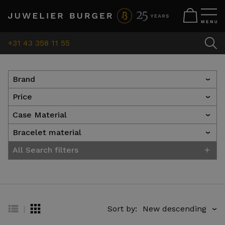
+31 43 358 11 55
Brand
›
Price
›
Case Material
›
Bracelet material
›
+
All Search filters
|
Sort by:
›