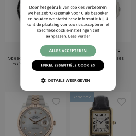
GERMAN
Door het gebruik van cookies verbeteren
we het gebruiksgemak voor u als bezoeker
en houden we statistische informatie bij. U
kunt de plaatsing van cookies accepteren of
specifieke cookie-instellingen zelf
aanpassen.
Lees verder
OMEGA
PATEK PHILIPPE
ALLES ACCEPTEREN
Speedmaster Moonwatch
Nautilus Moon Phases
Professional White Dial
5712/1A-001
ENKEL ESSENTIËLE COOKIES
€ 7.250,-
€ 117.500,-
DETAILS WEERGEVEN
Reserved