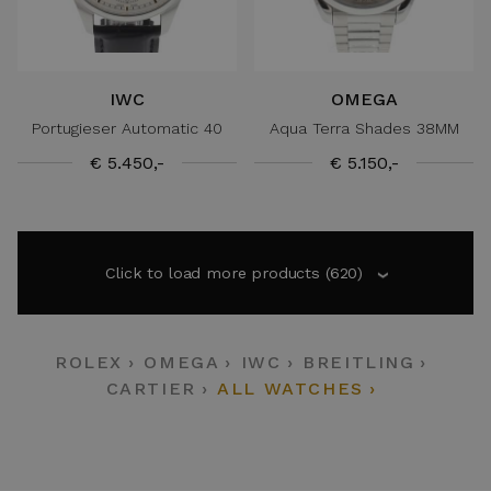
IWC
OMEGA
Portugieser Automatic 40
Aqua Terra Shades 38MM
€ 5.450,-
€ 5.150,-
Click to load more products
(620)
›
ROLEX
OMEGA
IWC
BREITLING
CARTIER
ALL WATCHES