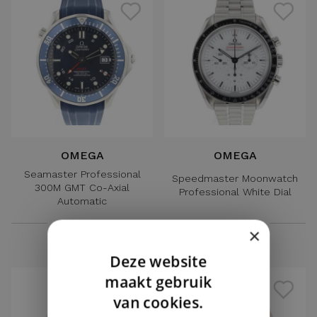
OMEGA
OMEGA
Seamaster Professional
Speedmaster Moonwatch
300M GMT Co-Axial
Professional White Dial
Automatic
€ 3.250,-
€ 7.250,-
×
Deze website
DUTCH
maakt gebruik
ENGLISH
van cookies.