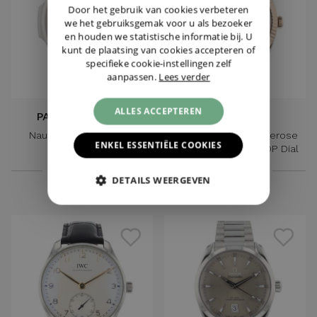
GERMAN
Door het gebruik van cookies verbeteren
we het gebruiksgemak voor u als bezoeker
en houden we statistische informatie bij. U
kunt de plaatsing van cookies accepteren of
specifieke cookie-instellingen zelf
aanpassen.
Lees verder
ALLES ACCEPTEREN
PATEK PHILIPPE
ROLEX
Nautilus Moon Phases
Datejust 41 Steel/Everose
ENKEL ESSENTIËLE COOKIES
5712/1A-001
Jubilee Diamond MOP Dial
€ 117.500,-
€ 18.395,-
DETAILS WEERGEVEN