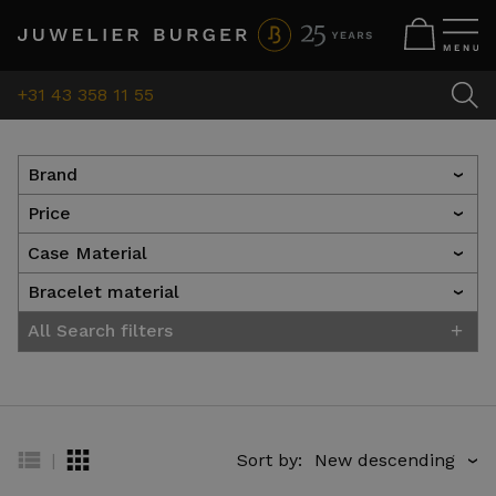
+31 43 358 11 55
Brand
›
Price
›
Case Material
›
Bracelet material
›
+
All Search filters
|
Sort by:
›