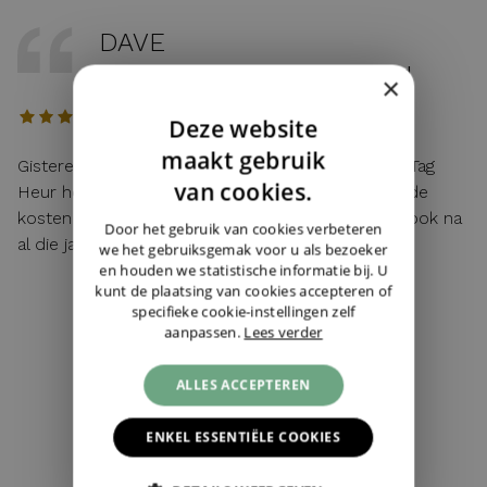
DAVE
12 / 04 / 2026, Maastricht, Nederland
×
Deze website
DUTCH
maakt gebruik
Gisteren mijn lege batterij van mijn hier gekochte Tag
ENGLISH
van cookies.
Heur horloge laten vervangen. Toen ik vroeg wat de
kosten waren: "service van de zaak!". Top service ook na
GERMAN
Door het gebruik van cookies verbeteren
al die jaren!
we het gebruiksgemak voor u als bezoeker
en houden we statistische informatie bij. U
kunt de plaatsing van cookies accepteren of
specifieke cookie-instellingen zelf
aanpassen.
Lees verder
4,5
279 reviews
ALLES ACCEPTEREN
ALL REVIEWS ›
ENKEL ESSENTIËLE COOKIES