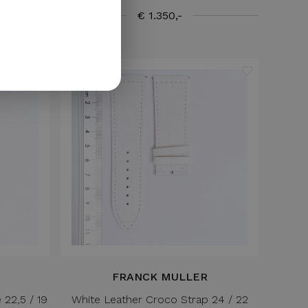
GERMAN
€ 1.350,-
FRANCK MULLER
 22,5 / 19
White Leather Croco Strap 24 / 22