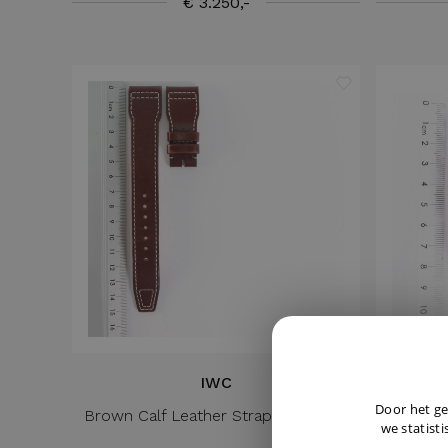
€ 3.250,-
IWC
Door het ge
Brown Calf Leather Strap 22/18 MM
Le
we statisti