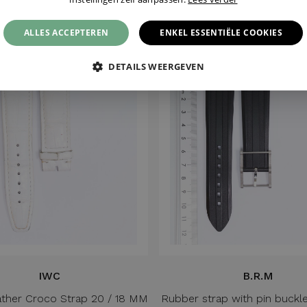
€ 250,-
€ 225,-
ALLES ACCEPTEREN
ENKEL ESSENTIËLE COOKIES
DETAILS WEERGEVEN
IWC
B.R.M
ather Croco Strap 20 / 18 MM
Rubber strap with pin buckle