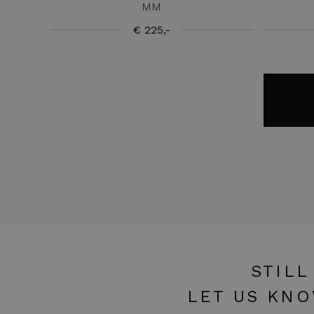
MM
€ 225,-
STILL
LET US KNO