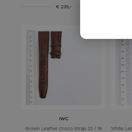
€ 235,-
IWC
Brown Leather Croco Strap 22 / 18
White Le