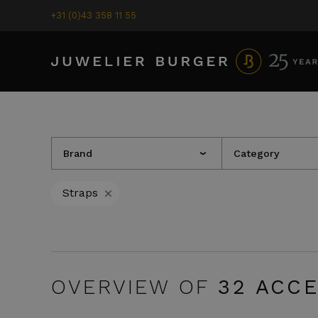
+31 (0)43 358 11 55
Brand
Category
›
+
Straps
OVERVIEW OF
32
ACCE