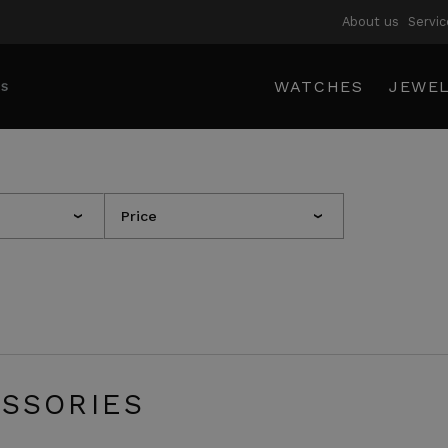
About us
Servic
WATCHES
JEWE
Price
›
›
SSORIES