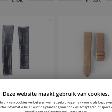
€ 325,-
€ 1.200,-
Deze website maakt gebruik van cookies.
TAG HEUER
BREITLING
bruik van cookies verbeteren we het gebruiksgemak voor u als bezoek
ather Croco Blue Strap
Beige Leather Strap 22 MM
sche informatie bij. U kunt de plaatsing van cookies accepteren of specif
instellingen zelf aanpassen.
Lees verder