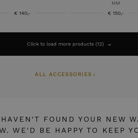
MM
€ 140,-
€ 150,-
Click to load more products
(12)
›
ALL ACCESSORIES
 HAVEN'T FOUND YOUR NEW 
W. WE'D BE HAPPY TO KEEP Y