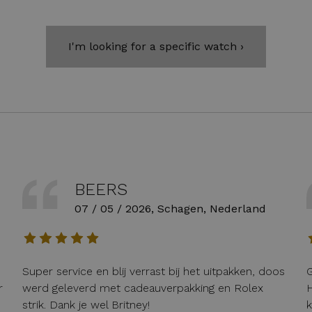
I'm looking for a specific watch ›
BEERS
07 / 05 / 2026, Schagen, Nederland
Super service en blij verrast bij het uitpakken, doos
G
r
werd geleverd met cadeauverpakking en Rolex
H
strik. Dank je wel Britney!
k