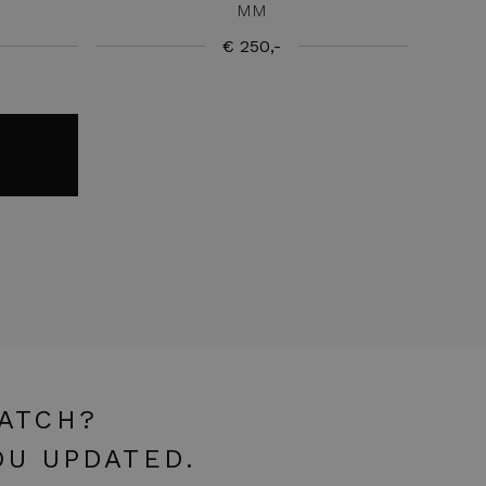
MM
€ 250,-
WATCH?
OU UPDATED.