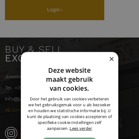
Login ›
BUY & SELL
EXCLUSIVE WATCHES
×
Deze website
DUTCH
Juwelier Burger
maakt gebruik
ENGLISH
van cookies.
Tel.: +31 (0)43 358 11 55
GERMAN
info@juwelierburger.com
Door het gebruik van cookies verbeteren
we het gebruiksgemak voor u als bezoeker
All contact details ›
en houden we statistische informatie bij. U
kunt de plaatsing van cookies accepteren of
specifieke cookie-instellingen zelf
aanpassen.
Lees verder
Instagram (21k followers) ›