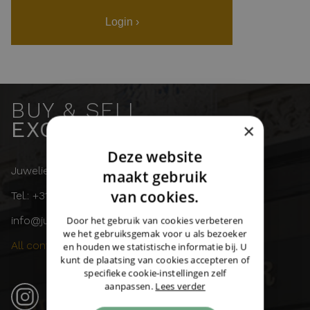
Login ›
BUY & SELL
EXCLUSIVE WATCHES
×
Deze website
DUTCH
Juwelier Burger
maakt gebruik
ENGLISH
van cookies.
Tel.: +31 (0)43 358 11 55
GERMAN
info@juwelierburger.com
Door het gebruik van cookies verbeteren
we het gebruiksgemak voor u als bezoeker
All contact details ›
en houden we statistische informatie bij. U
kunt de plaatsing van cookies accepteren of
specifieke cookie-instellingen zelf
aanpassen.
Lees verder
Instagram (21k followers) ›