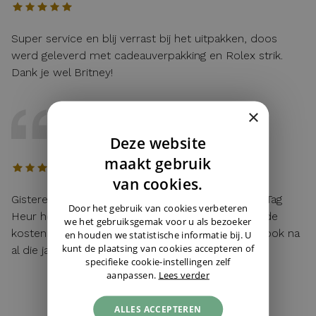
Super service en blij verrast bij het uitpakken, doos
werd geleverd met cadeauverpakking en Rolex strik.
Dank je wel Britney!
×
DAVE
12 / 04 / 2026, Maastricht, Nederland
Deze website
DUTCH
maakt gebruik
ENGLISH
van cookies.
Gisteren mijn lege batterij van mijn hier gekochte Tag
GERMAN
Door het gebruik van cookies verbeteren
Heur horloge laten vervangen. Toen ik vroeg wat de
we het gebruiksgemak voor u als bezoeker
kosten waren: "service van de zaak!". Top service ook na
en houden we statistische informatie bij. U
kunt de plaatsing van cookies accepteren of
al die jaren!
specifieke cookie-instellingen zelf
aanpassen.
Lees verder
ALLES ACCEPTEREN