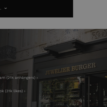
.
›
am (21k anhängers) ›
k (31k likes) ›