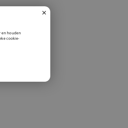
×
DUTCH
er en houden
ENGLISH
ieke cookie-
GERMAN