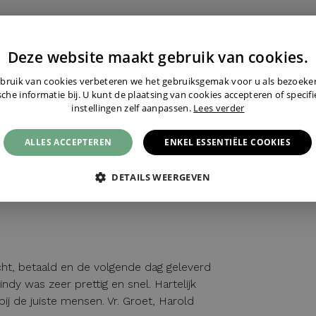
Deze website maakt gebruik van cookies.
bruik van cookies verbeteren we het gebruiksgemak voor u als bezoek
sche informatie bij. U kunt de plaatsing van cookies accepteren of specif
kelijk als nieuw uit. Ontzettend blij mee.
instellingen zelf aanpassen.
Lees verder
Heel hartelijk bedankt ,
ALLES ACCEPTEREN
ENKEL ESSENTIËLE COOKIES
DETAILS WEERGEVEN
ht, betaald en de volgende dag geleverd
y was zeer prettig en snel. Hartelijk
bij de juiste mensen. Vr. Groet, Harold