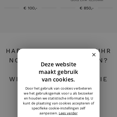
€ 100,-
€ 850,-
HABEN SIE IHRE NEUE UHR
×
NOCH NICHT GEFUNDEN?
Deze website
LASSEN SIE ES UNS
DUTCH
maakt gebruik
ENGLISH
WISSEN. WIR HALTEN SIE
van cookies.
GERMAN
GERNE AUF DEM
Door het gebruik van cookies verbeteren
we het gebruiksgemak voor u als bezoeker
LAUFENDEN.
en houden we statistische informatie bij. U
kunt de plaatsing van cookies accepteren of
specifieke cookie-instellingen zelf
aanpassen.
Lees verder