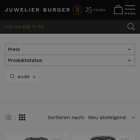
+31 43 358 11 55
Preis
›
Produktstatus
›
+
aude
|
Sortieren nach:
›