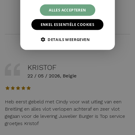
Ich suche eine bestimmte Uhr ›
ALLES ACCEPTEREN
ENKEL ESSENTIËLE COOKIES
DETAILS WEERGEVEN
KRISTOF
22 / 05 / 2026, Belgie
Heb eerst gebeld met Cindy voor wat uitleg van een
Breitling en alles vlot verlopen achteraf en zeer vlot
gegaan voor de levering Juwelier Burger is Top service
groetjes Kristof