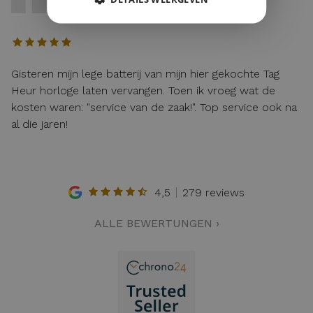
12 / 04 / 2026, Maastricht, Nederland
Gisteren mijn lege batterij van mijn hier gekochte Tag
Heur horloge laten vervangen. Toen ik vroeg wat de
kosten waren: "service van de zaak!". Top service ook na
al die jaren!
4,5
279 reviews
ALLE BEWERTUNGEN ›