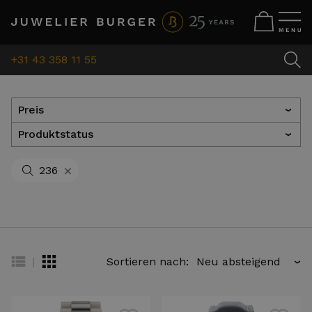
+31 43 358 11 55
Preis
›
Produktstatus
›
+
236
|
Sortieren nach:
›