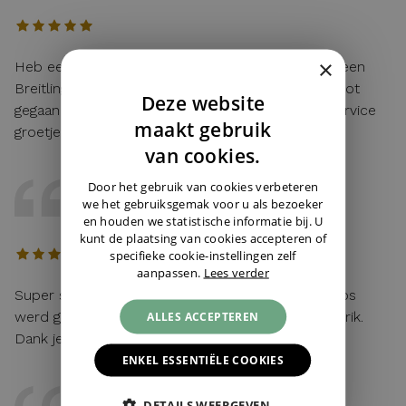
×
Heb eerst gebeld met Cindy voor wat uitleg van een
Breitling en alles vlot verlopen achteraf en zeer vlot
Deze website
gegaan voor de levering Juwelier Burger is Top service
DUTCH
maakt gebruik
groetjes Kristof
ENGLISH
van cookies.
GERMAN
Door het gebruik van cookies verbeteren
BEERS
we het gebruiksgemak voor u als bezoeker
07 / 05 / 2026, Schagen, Nederland
en houden we statistische informatie bij. U
kunt de plaatsing van cookies accepteren of
specifieke cookie-instellingen zelf
aanpassen.
Lees verder
Super service en blij verrast bij het uitpakken, doos
werd geleverd met cadeauverpakking en Rolex strik.
ALLES ACCEPTEREN
Dank je wel Britney!
ENKEL ESSENTIËLE COOKIES
DAVE
DETAILS WEERGEVEN