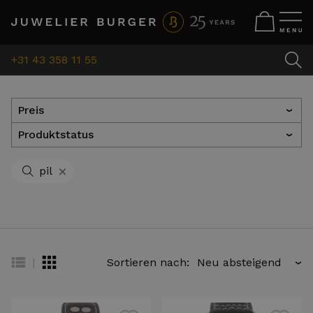
+31 43 358 11 55
Preis
›
Produktstatus
›
+
pil
|
Sortieren nach:
›