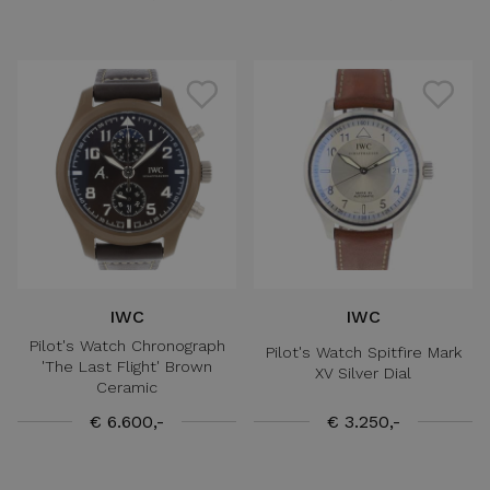
IWC
IWC
Pilot's Watch Chronograph
Pilot's Watch Spitfire Mark
'The Last Flight' Brown
XV Silver Dial
Ceramic
€ 6.600,-
€ 3.250,-