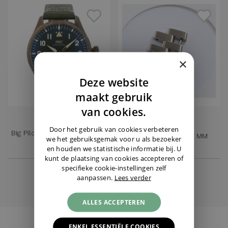
×
Deze website
DUTCH
maakt gebruik
ENGLISH
van cookies.
IWC
BREITLING
GERMAN
Door het gebruik van cookies verbeteren
Big Pilot's Watch 43 Spitfire
Steel Pilot Link 20 MM
we het gebruiksgemak voor u als bezoeker
Bronze
en houden we statistische informatie bij. U
kunt de plaatsing van cookies accepteren of
€ 7.750,-
€ 85,-
specifieke cookie-instellingen zelf
aanpassen.
Lees verder
ALLES ACCEPTEREN
ENKEL ESSENTIËLE COOKIES