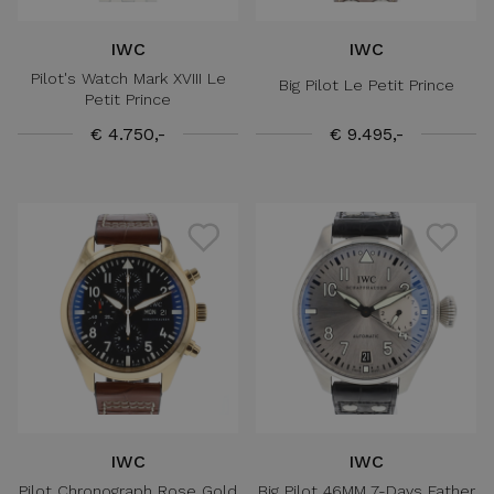
IWC
IWC
Pilot's Watch Mark XVIII Le
Big Pilot Le Petit Prince
Petit Prince
€ 4.750,-
€ 9.495,-
IWC
IWC
Pilot Chronograph Rose Gold
Big Pilot 46MM 7-Days Father