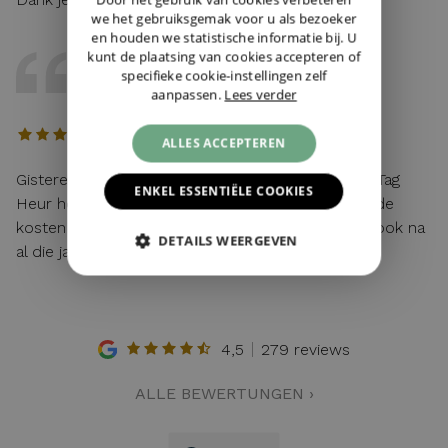
we het gebruiksgemak voor u als bezoeker
en houden we statistische informatie bij. U
kunt de plaatsing van cookies accepteren of
DAVE
specifieke cookie-instellingen zelf
12 / 04 / 2026, Maastricht, Nederland
aanpassen.
Lees verder
ALLES ACCEPTEREN
Gisteren mijn lege batterij van mijn hier gekochte Tag
ENKEL ESSENTIËLE COOKIES
Heur horloge laten vervangen. Toen ik vroeg wat de
kosten waren: "service van de zaak!". Top service ook na
DETAILS WEERGEVEN
al die jaren!
4,5
279 reviews
ALLE BEWERTUNGEN ›