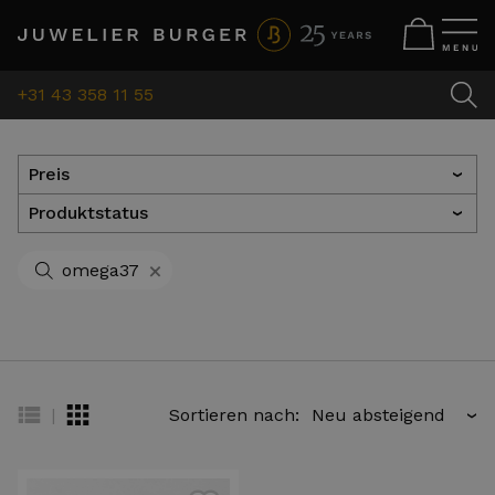
+31 43 358 11 55
Preis
›
Produktstatus
›
+
omega37
|
Sortieren nach:
›