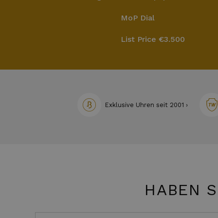
MoP Dial
List Price
€3.500
Exklusive Uhren seit 2001 ›
HABEN S