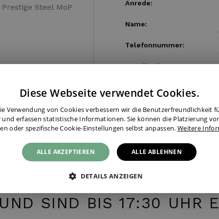
Anrede:
Name:
Telefonnummer:
E-Mail-Adresse:
Diese Webseite verwendet Cookies.
ie Verwendung von Cookies verbessern wir die Benutzerfreundlichkeit für
 und erfassen statistische Informationen. Sie können die Platzierung vo
en oder spezifische Cookie-Einstellungen selbst anpassen.
Weitere Info
ALLE AKZEPTIEREN
ALLE ABLEHNEN
DETAILS ANZEIGEN
 TELEFONISCH? WIR HABE
UND SIND BIS 17:30 UHR 