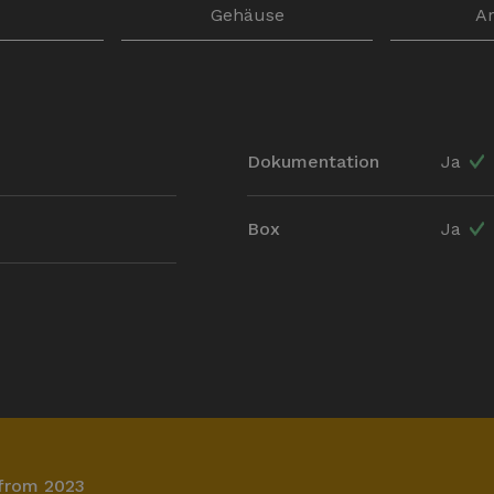
k
Gehäuse
A
Dokumentation
Ja
Box
Ja
 from 2023