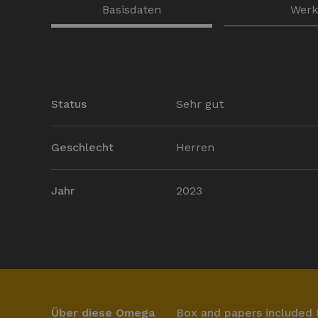
Basisdaten
Wer
Status
Sehr gut
Geschlecht
Herren
Jahr
2023
Über diese Omega
Box and papers included