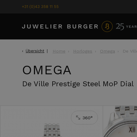
+31 (0)43 358 11 55
Übersicht
Home
Horloges
Omega
De Vil
OMEGA
Omega
De Vill
De Ville Prestige Steel MoP Dial
2.950,-
360°