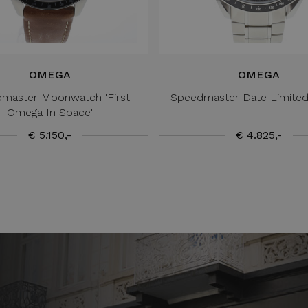
OMEGA
OMEGA
master Moonwatch 'First
Speedmaster Date Limited
Omega In Space'
€ 5.150,-
€ 4.825,-