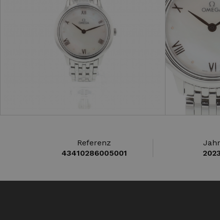
Referenz
Jah
43410286005001
202