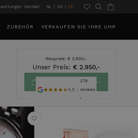
ewertungen
Kontakt
NL
EN
DE
ZUBEHÖR
VERKAUFEN SIE IHRE UHR
Neupreis: € 3.500,-
Unser Preis:
€ 2.950,-
279
In den Warenkorb legen ›
4,5
reviews
›