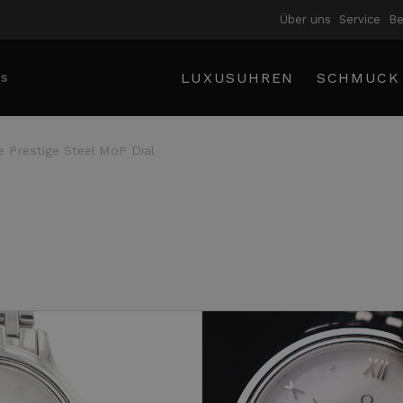
Über uns
Service
B
LUXUSUHREN
SCHMUCK
le Prestige Steel MoP Dial
e Prestige Steel MoP Dial
|
€