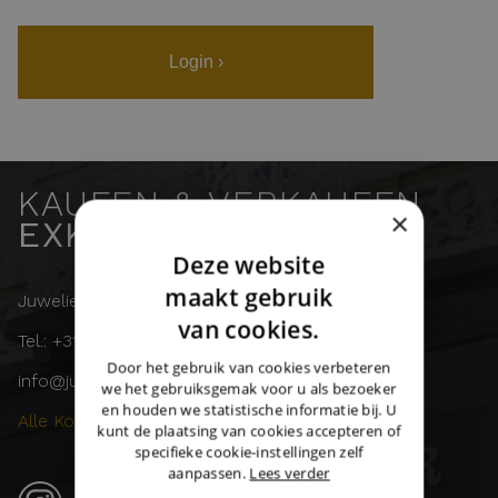
Login ›
KAUFEN & VERKAUFEN
×
EXKLUSIVE UHREN
Deze website
DUTCH
maakt gebruik
Juwelier Burger
ENGLISH
van cookies.
Tel.: +31 (0)43 358 11 55
GERMAN
Door het gebruik van cookies verbeteren
info@juwelierburger.com
we het gebruiksgemak voor u als bezoeker
en houden we statistische informatie bij. U
Alle Kontaktdaten ›
kunt de plaatsing van cookies accepteren of
specifieke cookie-instellingen zelf
aanpassen.
Lees verder