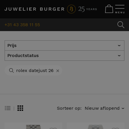
+31 43 358 11 55
Prijs
›
Productstatus
›
+
rolex datejust 26
|
Sorteer op:
›