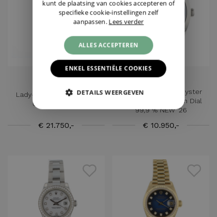
kunt de plaatsing van cookies accepteren of
specifieke cookie-instellingen zelf
aanpassen.
Lees verder
ALLES ACCEPTEREN
ENKEL ESSENTIËLE COOKIES
ROLEX
ROLEX
Datejust 41 Steel Oyster
DETAILS WEERGEVEN
Lady-Datejust 26 Yellow
Azzurro Blue Roman Dial
Gold Pave Dial
99,9 % NEW '26
€ 21.750,-
€ 10.950,-