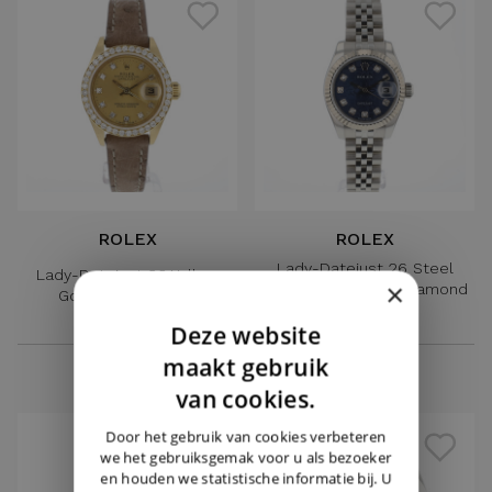
ROLEX
ROLEX
Lady-Datejust 26 Steel
Lady-Datejust 26 Yellow
×
Jubilee Blue Logo Diamond
Gold Diamond Dial
Dial
Deze website
€ 6.250,-
€ 7.850,-
DUTCH
maakt gebruik
ENGLISH
van cookies.
GERMAN
Door het gebruik van cookies verbeteren
we het gebruiksgemak voor u als bezoeker
en houden we statistische informatie bij. U