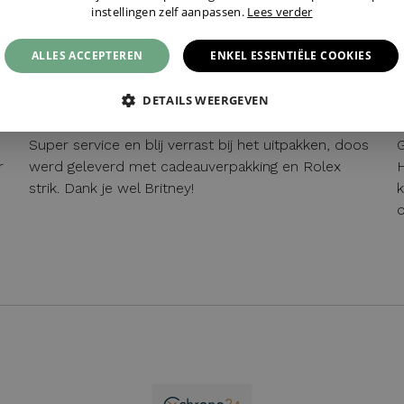
instellingen zelf aanpassen.
Lees verder
BEERS
ALLES ACCEPTEREN
ENKEL ESSENTIËLE COOKIES
07 / 05 / 2026, Schagen, Nederland
DETAILS WEERGEVEN
Super service en blij verrast bij het uitpakken, doos
G
r
werd geleverd met cadeauverpakking en Rolex
H
strik. Dank je wel Britney!
k
o