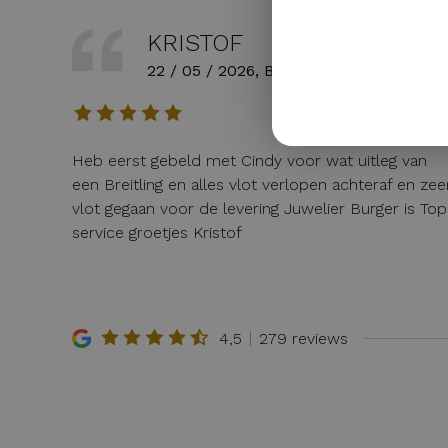
KRISTOF
22 / 05 / 2026, Belgie
Heb eerst gebeld met Cindy voor wat uitleg van
een Breitling en alles vlot verlopen achteraf en zee
vlot gegaan voor de levering Juwelier Burger is Top
service groetjes Kristof
4,5
279 reviews