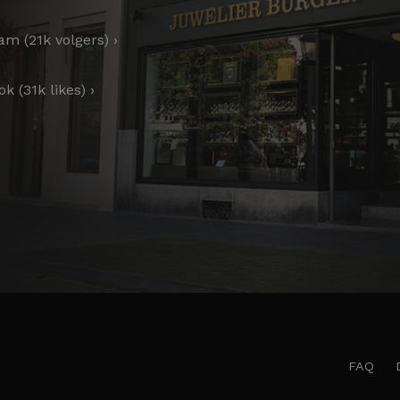
am (21k volgers) ›
k (31k likes) ›
FAQ