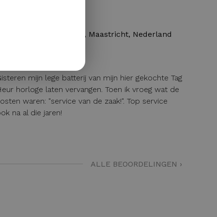
GERMAN
DAVE
12 / 04 / 2026, Maastricht, Nederland
isteren mijn lege batterij van mijn hier gekochte Tag
eur horloge laten vervangen. Toen ik vroeg wat de
osten waren: "service van de zaak!". Top service
ok na al die jaren!
ALLE BEOORDELINGEN ›