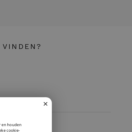
 VINDEN?
×
DUTCH
er en houden
ENGLISH
ieke cookie-