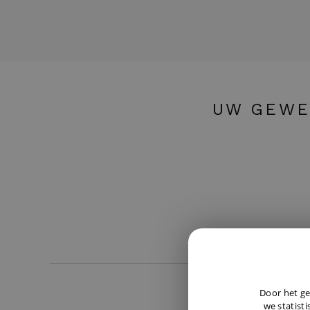
UW GEWE
Door het ge
we statisti