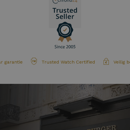
ar garantie
Trusted Watch Certified
Veilig 