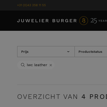
+31 (0)43 358 11 55
Prijs
Productstatus
›
+
iwc leather
OVERZICHT VAN
4
PRO