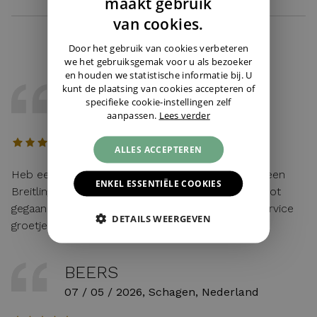
maakt gebruik
ENGLISH
van cookies.
GERMAN
Door het gebruik van cookies verbeteren
we het gebruiksgemak voor u als bezoeker
en houden we statistische informatie bij. U
kunt de plaatsing van cookies accepteren of
KRISTOF
specifieke cookie-instellingen zelf
22 / 05 / 2026, Belgie
aanpassen.
Lees verder
ALLES ACCEPTEREN
Heb eerst gebeld met Cindy voor wat uitleg van een
ENKEL ESSENTIËLE COOKIES
Breitling en alles vlot verlopen achteraf en zeer vlot
gegaan voor de levering Juwelier Burger is Top service
DETAILS WEERGEVEN
groetjes Kristof
BEERS
07 / 05 / 2026, Schagen, Nederland