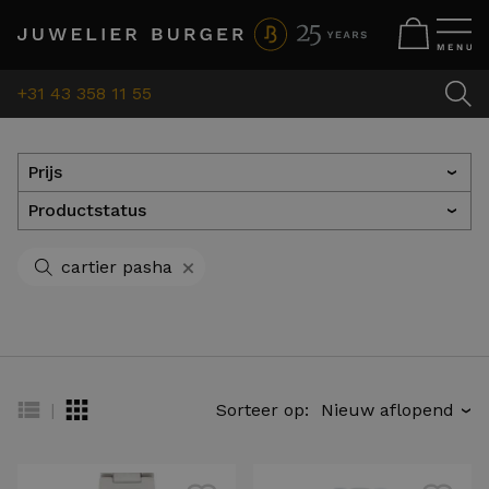
+31 43 358 11 55
Prijs
›
Productstatus
›
+
cartier pasha
|
Sorteer op:
›