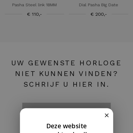
Pasha Steel link 18MM
Dial Pasha Big Date
€ 110,-
€ 200,-
UW GEWENSTE HORLOGE
NIET KUNNEN VINDEN?
SCHRIJF U HIER IN.
Ik zoek een specifiek horloge ›
×
Deze website
DUTCH