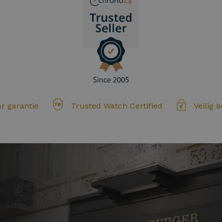
ar garantie
Trusted Watch Certified
Veilig 