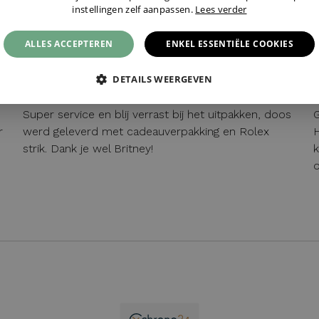
instellingen zelf aanpassen.
Lees verder
BEERS
ALLES ACCEPTEREN
ENKEL ESSENTIËLE COOKIES
07 / 05 / 2026, Schagen, Nederland
DETAILS WEERGEVEN
Super service en blij verrast bij het uitpakken, doos
G
r
werd geleverd met cadeauverpakking en Rolex
H
strik. Dank je wel Britney!
k
o