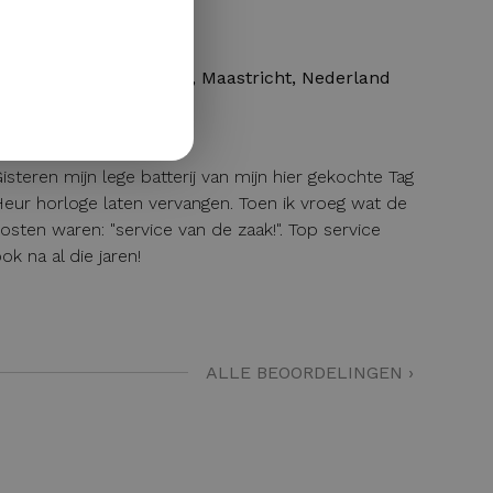
GERMAN
DAVE
12 / 04 / 2026, Maastricht, Nederland
isteren mijn lege batterij van mijn hier gekochte Tag
eur horloge laten vervangen. Toen ik vroeg wat de
osten waren: "service van de zaak!". Top service
ok na al die jaren!
ALLE BEOORDELINGEN ›