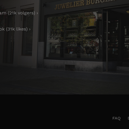
am (21k volgers) ›
k (31k likes) ›
FAQ