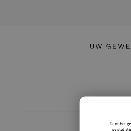
UW GEWE
Door het ge
we statisti