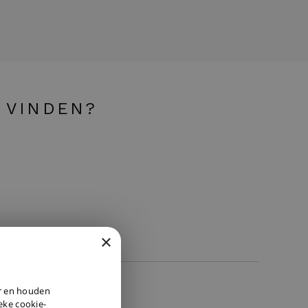
 VINDEN?
×
DUTCH
er en houden
ENGLISH
ieke cookie-