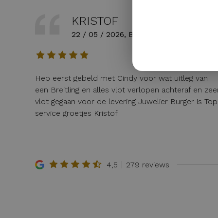
KRISTOF
22 / 05 / 2026, Belgie
Heb eerst gebeld met Cindy voor wat uitleg van
een Breitling en alles vlot verlopen achteraf en zee
vlot gegaan voor de levering Juwelier Burger is Top
service groetjes Kristof
4,5
279 reviews