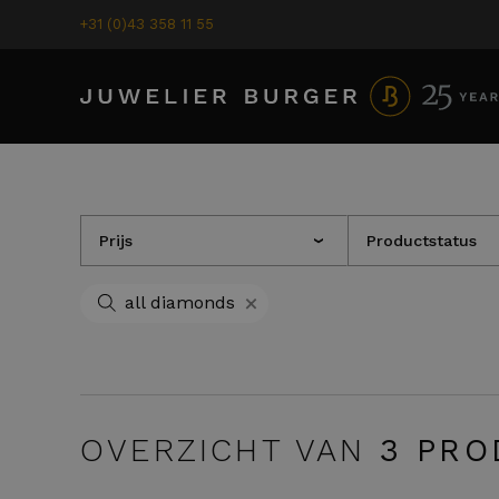
+31 (0)43 358 11 55
Prijs
Productstatus
›
+
all diamonds
OVERZICHT VAN
3
PRO