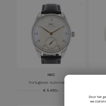
IWC
Portugieser Automatic 40
Aq
€ 5.450,-
Door het ge
we statisti