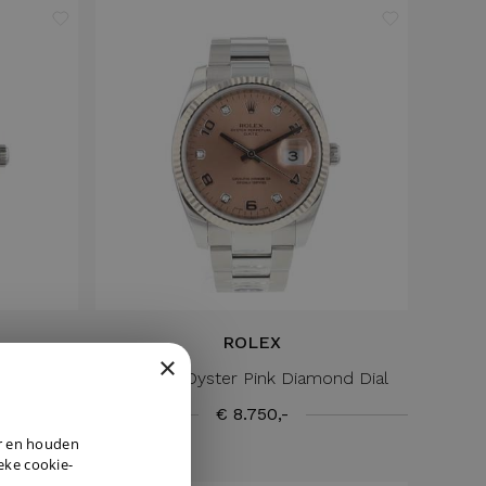
ROLEX
×
 '25
Date 34 Oyster Pink Diamond Dial
€ 8.750,-
DUTCH
er en houden
ENGLISH
ieke cookie-