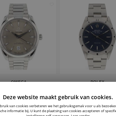
OMEGA
ROLEX
ua Terra Shades 38MM
Air-King Blue Rolex CPO
Deze website maakt gebruik van cookies.
€ 5.150,-
€ 4.995,-
bruik van cookies verbeteren we het gebruiksgemak voor u als bezoek
sche informatie bij. U kunt de plaatsing van cookies accepteren of specif
instellingen zelf aanpassen.
Lees verder