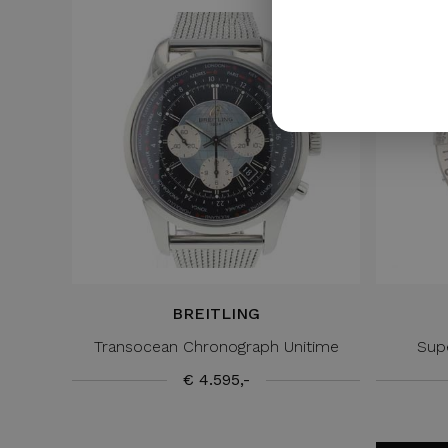
BREITLING
Transocean Chronograph Unitime
Sup
€ 4.595,-