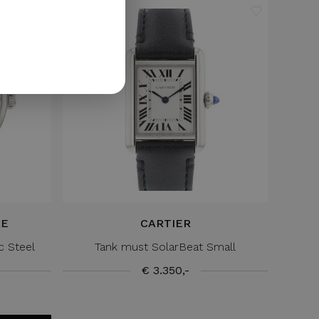
GERMAN
RE
CARTIER
c Steel
Tank must SolarBeat Small
€ 3.350,-