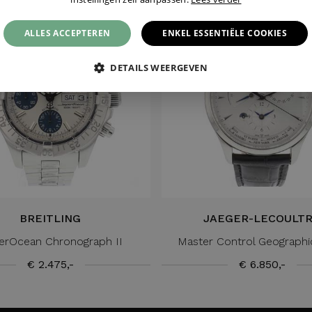
ALLES ACCEPTEREN
ENKEL ESSENTIËLE COOKIES
DETAILS WEERGEVEN
BREITLING
JAEGER-LECOULT
erOcean Chronograph II
Master Control Geographi
€ 2.475,-
€ 6.850,-