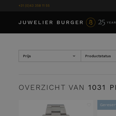
+31 (0)43 358 11 55
Prijs
Productstatus
›
OVERZICHT VAN
1031
P
Gereser