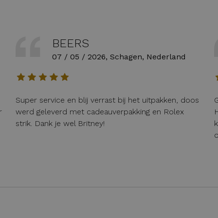
BEERS
07 / 05 / 2026, Schagen, Nederland
Super service en blij verrast bij het uitpakken, doos
G
r
werd geleverd met cadeauverpakking en Rolex
H
strik. Dank je wel Britney!
k
o