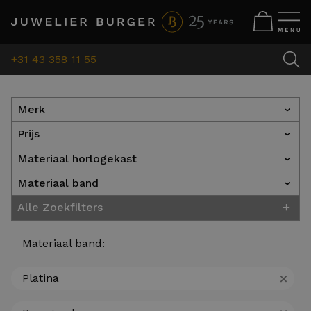
+31 43 358 11 55
Merk
›
Prijs
›
Materiaal horlogekast
›
Materiaal band
›
+
Alle Zoekfilters
Materiaal band:
+
Platina