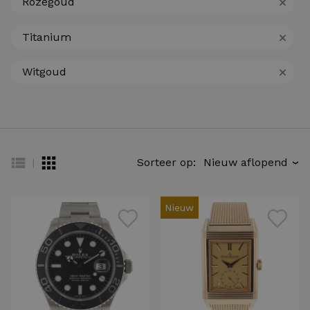
+
Rozegoud
+
Titanium
+
Witgoud
|
Sorteer op:
›
Nieuw