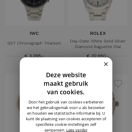
IWC
ROLEX
Day-Date White Gold Silver
GST Chronograph Titanium
Diamond Baguette Dial
€ 3.295,-
€ 32.950,-
×
Deze website
DUTCH
maakt gebruik
ENGLISH
van cookies.
GERMAN
Door het gebruik van cookies verbeteren
we het gebruiksgemak voor u als bezoeker
en houden we statistische informatie bij. U
kunt de plaatsing van cookies accepteren of
specifieke cookie-instellingen zelf
aanpassen.
Lees verder