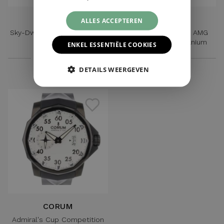
ROLEX
IWC
ALLES ACCEPTEREN
Sky-Dweller Everose Oyster
Ingenieur Mercedes AMG
Blue Dial
Special Edition Titanium
ENKEL ESSENTIËLE COOKIES
€ 58.750,-
€ 3.950,-
DETAILS WEERGEVEN
CORUM
Admiral's Cup Competition