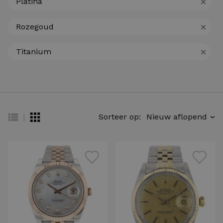
+
Platina
+
Rozegoud
+
Titanium
|
Sorteer op:
›