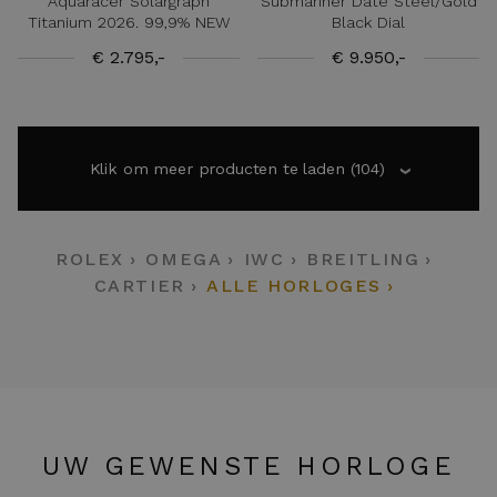
Aquaracer Solargraph
Submariner Date Steel/Gold
Titanium 2026. 99,9% NEW
Black Dial
€ 2.795,-
€ 9.950,-
Klik om meer producten te laden
(104)
›
ROLEX
OMEGA
IWC
BREITLING
CARTIER
ALLE HORLOGES
UW GEWENSTE HORLOGE