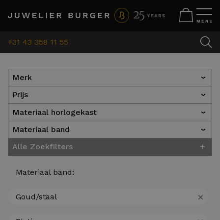
+31 43 358 11 55
Merk
›
Prijs
›
Materiaal horlogekast
›
Materiaal band
›
+
Alle Zoekfilters
Materiaal band:
+
Goud/staal