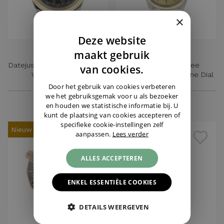
×
Deze website
DUTCH
ROLEX
ROLEX
maakt gebruik
Datejust II Gold/Steel Fluted
Datejust 36 Jubilee
ENGLISH
van cookies.
Wimbledon Dial
Gold/Steel Champagne Dial
GERMAN
Door het gebruik van cookies verbeteren
€ 11.895,-
€ 6.795,-
we het gebruiksgemak voor u als bezoeker
en houden we statistische informatie bij. U
kunt de plaatsing van cookies accepteren of
specifieke cookie-instellingen zelf
Nieuw
Nieuw
aanpassen.
Lees verder
ALLES ACCEPTEREN
ENKEL ESSENTIËLE COOKIES
DETAILS WEERGEVEN