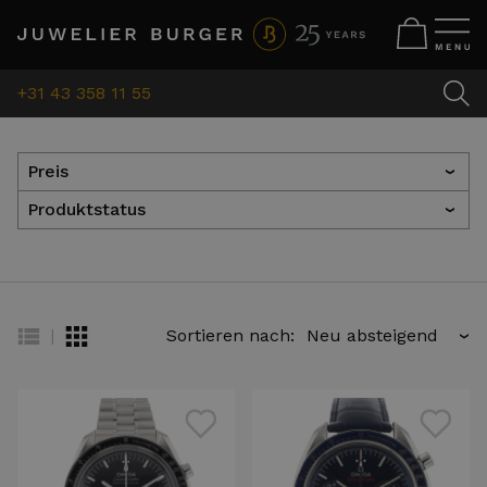
+31 43 358 11 55
Preis
›
Produktstatus
›
|
Sortieren nach:
›