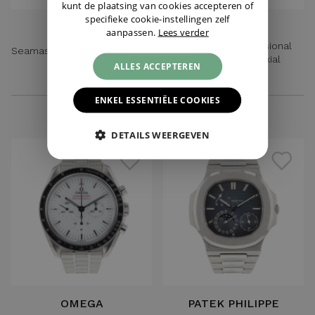
kunt de plaatsing van cookies accepteren of
specifieke cookie-instellingen zelf
OMEGA
OMEGA
aanpassen.
Lees verder
Seamaster Professional
Seamaster Diver 300M White
300M GMT Co-Axial
Dial
ALLES ACCEPTEREN
Automatic
€ 4.595,-
€ 3.250,-
ENKEL ESSENTIËLE COOKIES
DETAILS WEERGEVEN
OMEGA
PATEK PHILIPPE