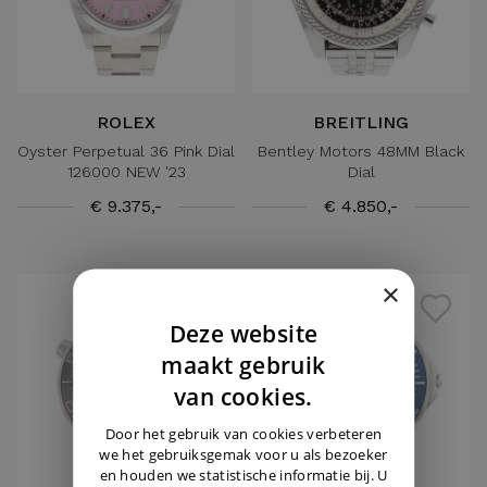
ROLEX
BREITLING
Oyster Perpetual 36 Pink Dial
Bentley Motors 48MM Black
126000 NEW '23
Dial
€ 9.375,-
€ 4.850,-
×
Deze website
DUTCH
maakt gebruik
ENGLISH
van cookies.
GERMAN
Door het gebruik van cookies verbeteren
we het gebruiksgemak voor u als bezoeker
en houden we statistische informatie bij. U