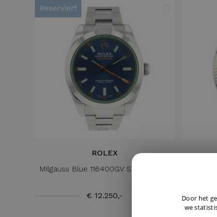
Reserviert
ROLEX
Milgauss Blue 116400GV Serviced '25
Datej
€ 12.250,-
Door het ge
we statisti