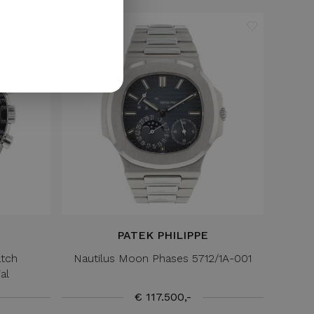
GERMAN
PATEK PHILIPPE
tch
Nautilus Moon Phases 5712/1A-001
al
€ 117.500,-