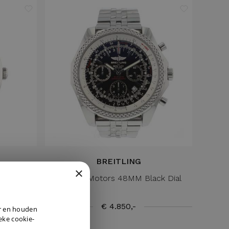
BREITLING
×
al 126000
Bentley Motors 48MM Black Dial
DUTCH
€ 4.850,-
er en houden
ENGLISH
ieke cookie-