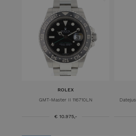
ROLEX
GMT-Master II 116710LN
Datejus
€ 10.975,-