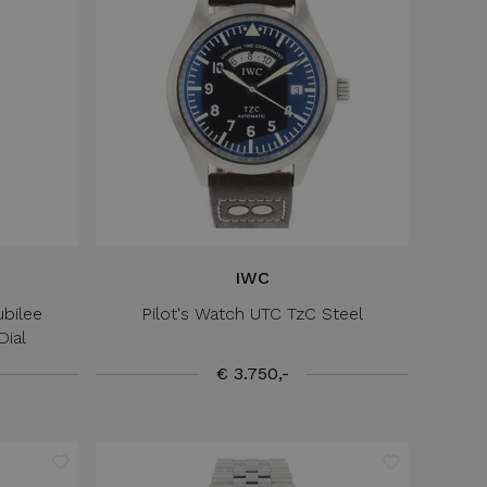
IWC
ubilee
Pilot's Watch UTC TzC Steel
ial
€ 3.750,-