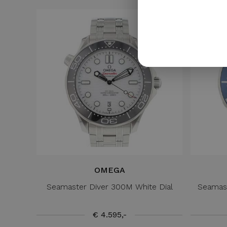
OMEGA
Seamaster Diver 300M White Dial
Seamas
€ 4.595,-