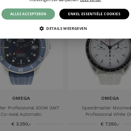
ALLES ACCEPTEREN
ENKEL ESSENTIËLE COOKIES
DETAILS WEERGEVEN
OMEGA
OMEGA
ter Professional 300M GMT
Speedmaster Moonwa
Co-Axial Automatic
Professional White Di
€ 3.250,-
€ 7.250,-