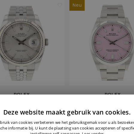
Neu
ROLEX
ROLEX
ust 36 Jubilee Silver Dial
Oyster Perpetual 36 Pink Di
Deze website maakt gebruik van cookies.
NEW '23
€ 8.999,-
€ 9.375,-
bruik van cookies verbeteren we het gebruiksgemak voor u als bezoek
sche informatie bij. U kunt de plaatsing van cookies accepteren of specif
instellingen zelf aanpassen.
Lees verder