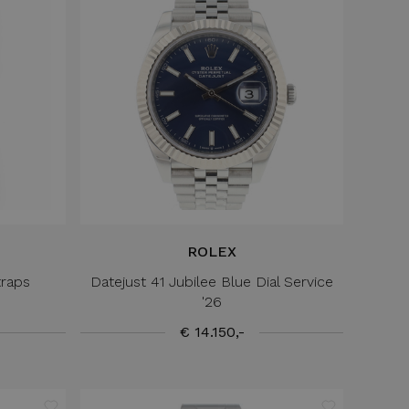
ROLEX
raps
Datejust 41 Jubilee Blue Dial Service
'26
€ 14.150,-