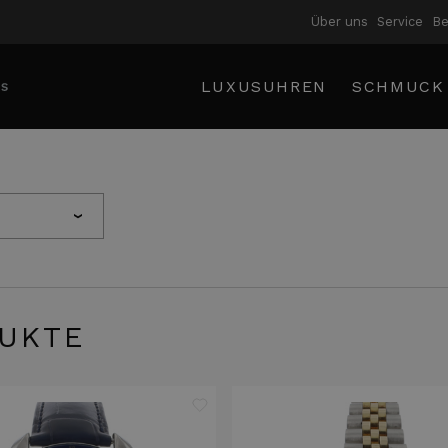
Über uns
Service
B
LUXUSUHREN
SCHMUCK
›
UKTE