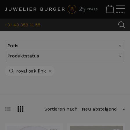
+31 43 358 11 55
Preis
›
Produktstatus
›
+
royal oak link
|
Sortieren nach:
›