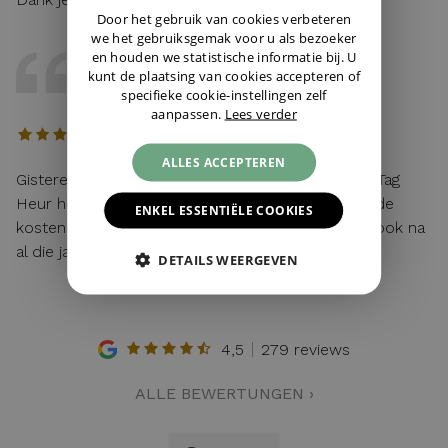
GERMAN
Door het gebruik van cookies verbeteren
we het gebruiksgemak voor u als bezoeker
en houden we statistische informatie bij. U
DAVE
kunt de plaatsing van cookies accepteren of
12 / 04 / 2026, Maastricht, Nederland
specifieke cookie-instellingen zelf
aanpassen.
Lees verder
ALLES ACCEPTEREN
Gisteren mijn lege batterij van mijn hier gekochte Tag
Heur horloge laten vervangen. Toen ik vroeg wat de
ENKEL ESSENTIËLE COOKIES
kosten waren: "service van de zaak!". Top service ook na
al die jaren!
DETAILS WEERGEVEN
4,5
279 reviews
ALLE BEWERTUNGEN ›