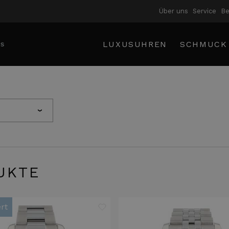
Über uns
Service
B
LUXUSUHREN
SCHMUCK
›
UKTE
rt