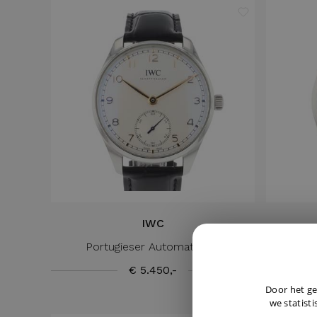
IWC
Portugieser Automatic 40
Aq
€ 5.450,-
Door het ge
we statisti