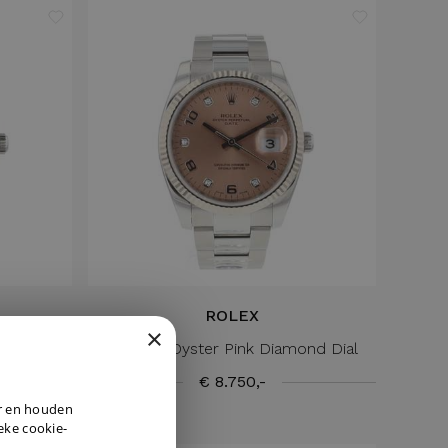
ROLEX
×
 '25
Date 34 Oyster Pink Diamond Dial
€ 8.750,-
DUTCH
er en houden
ENGLISH
ieke cookie-