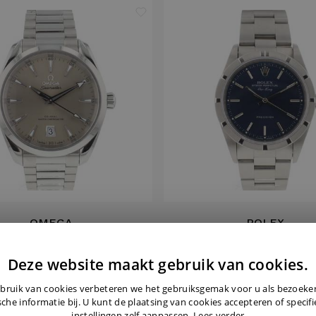
OMEGA
ROLEX
ua Terra Shades 38MM
Air-King Blue Rolex CPO
Deze website maakt gebruik van cookies.
€ 5.150,-
€ 4.995,-
bruik van cookies verbeteren we het gebruiksgemak voor u als bezoek
sche informatie bij. U kunt de plaatsing van cookies accepteren of specif
instellingen zelf aanpassen.
Lees verder