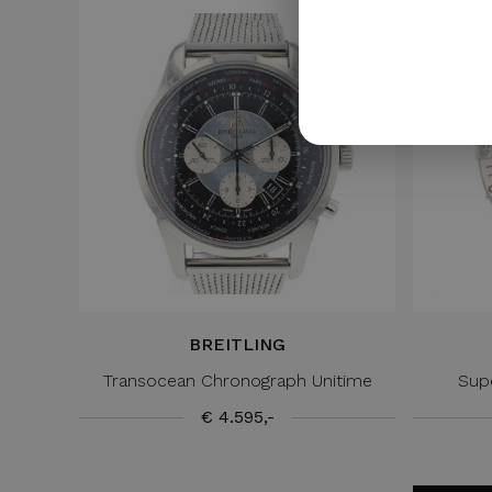
BREITLING
Transocean Chronograph Unitime
Sup
€ 4.595,-