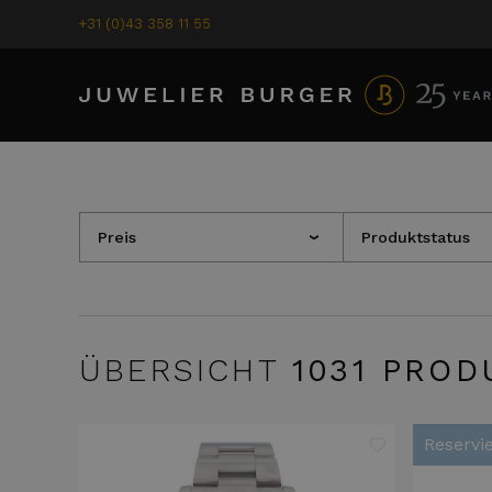
+31 (0)43 358 11 55
Preis
Produktstatus
›
ÜBERSICHT
1031
PROD
Reservie