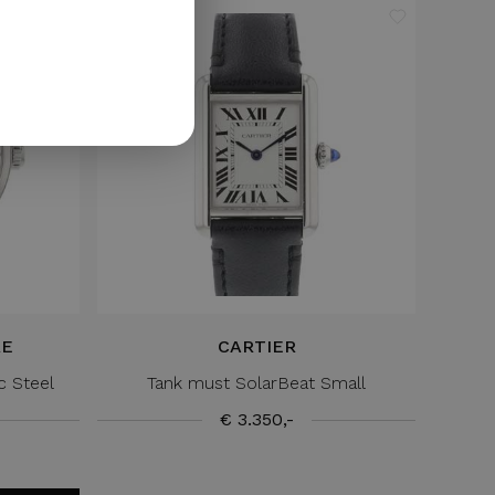
GERMAN
RE
CARTIER
c Steel
Tank must SolarBeat Small
€ 3.350,-