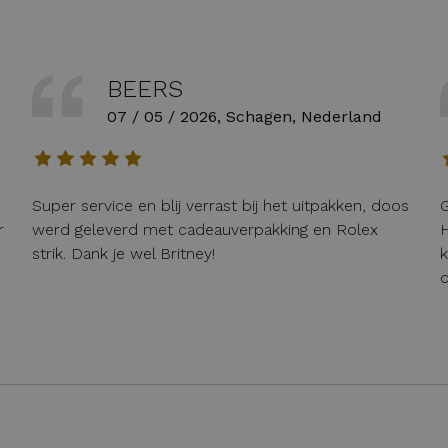
BEERS
07 / 05 / 2026, Schagen, Nederland
Super service en blij verrast bij het uitpakken, doos
G
r
werd geleverd met cadeauverpakking en Rolex
H
strik. Dank je wel Britney!
k
o