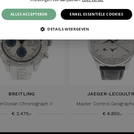
ALLES ACCEPTEREN
ENKEL ESSENTIËLE COOKIES
DETAILS WEERGEVEN
BREITLING
JAEGER-LECOULT
erOcean Chronograph II
Master Control Geographi
€ 2.475,-
€ 6.850,-