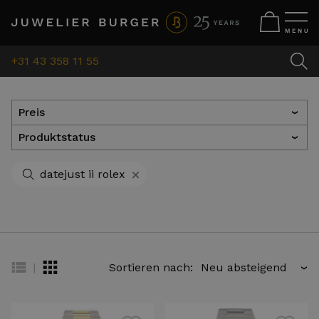
+31 43 358 11 55
Preis
›
Produktstatus
›
+
datejust ii rolex
|
Sortieren nach:
›