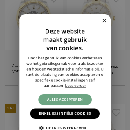
×
Deze website
DUTCH
maakt gebruik
ENGLISH
van cookies.
GERMAN
ROLEX
ROLEX
Door het gebruik van cookies verbeteren
we het gebruiksgemak voor u als bezoeker
Datejust 41 Steel Gold
Datejust 41 Gold Steel
en houden we statistische informatie bij. U
Oyster Fluted White Dial
Jubilee SIlver Dial
kunt de plaatsing van cookies accepteren of
NEW '23
specifieke cookie-instellingen zelf
€ 15.500,-
€ 12.850,-
aanpassen.
Lees verder
ALLES ACCEPTEREN
Neu
Neu
ENKEL ESSENTIËLE COOKIES
DETAILS WEERGEVEN