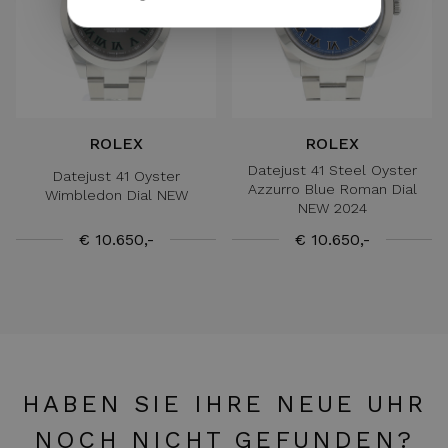
ROLEX
ROLEX
Datejust 41 Steel Oyster
Datejust 41 Oyster
Azzurro Blue Roman Dial
Wimbledon Dial NEW
NEW 2024
€ 10.650,-
€ 10.650,-
HABEN SIE IHRE NEUE UHR
NOCH NICHT GEFUNDEN?