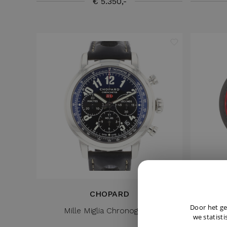
€ 5.350,-
CHOPARD
Door het ge
Mille Miglia Chronograph
Mill
we statisti