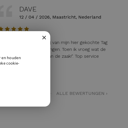
DAVE
12 / 04 / 2026, Maastricht, Nederland
×
isteren mijn lege batterij van mijn hier gekochte Tag
eur horloge laten vervangen. Toen ik vroeg wat de
DUTCH
osten waren: "service van de zaak!". Top service
er en houden
ENGLISH
ok na al die jaren!
ieke cookie-
GERMAN
ALLE BEWERTUNGEN ›