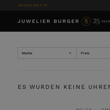
+31 (0)43 358 11 55
Marke
Preis
›
ES WURDEN KEINE UHRE
ROLEX
OM