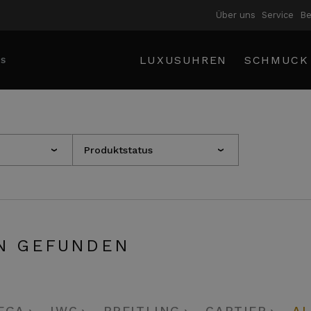
Über uns
Service
B
LUXUSUHREN
SCHMUCK
Produktstatus
›
›
N GEFUNDEN
EGA
IWC
BREITLING
CARTIER
AL