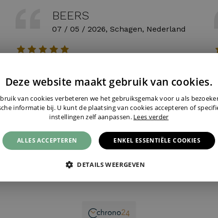
BEERS
07 / 05 / 2026, Schagen, Nederland
Super service en blij verrast bij het uitpakken, doos
G
Deze website maakt gebruik van cookies.
r
werd geleverd met cadeauverpakking en Rolex
H
strik. Dank je wel Britney!
k
bruik van cookies verbeteren we het gebruiksgemak voor u als bezoek
o
sche informatie bij. U kunt de plaatsing van cookies accepteren of specif
instellingen zelf aanpassen.
Lees verder
ALLES ACCEPTEREN
ENKEL ESSENTIËLE COOKIES
DETAILS WEERGEVEN