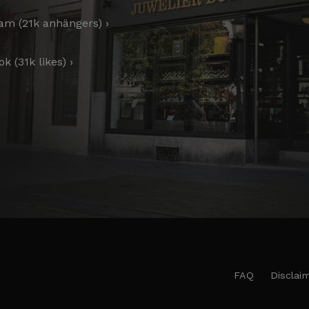
am (21k anhängers) ›
k (31k likes) ›
FAQ
Disclai