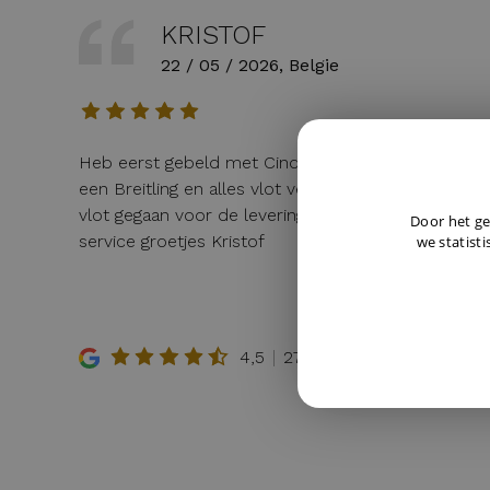
KRISTOF
22 / 05 / 2026, Belgie
Heb eerst gebeld met Cindy voor wat uitleg van
een Breitling en alles vlot verlopen achteraf en zee
vlot gegaan voor de levering Juwelier Burger is Top
Door het ge
service groetjes Kristof
we statisti
4,5
279 reviews