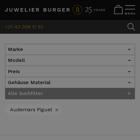
+31 43 358 11 55
Marke
›
Modell
›
Preis
›
Gehäuse Material
›
+
Alle Suchfilter
+
Audemars Piguet