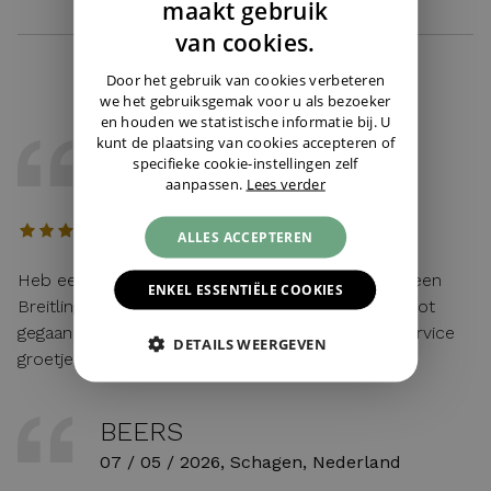
maakt gebruik
ENGLISH
van cookies.
GERMAN
Door het gebruik van cookies verbeteren
we het gebruiksgemak voor u als bezoeker
en houden we statistische informatie bij. U
kunt de plaatsing van cookies accepteren of
KRISTOF
specifieke cookie-instellingen zelf
aanpassen.
Lees verder
22 / 05 / 2026, Belgie
ALLES ACCEPTEREN
Heb eerst gebeld met Cindy voor wat uitleg van een
ENKEL ESSENTIËLE COOKIES
Breitling en alles vlot verlopen achteraf en zeer vlot
gegaan voor de levering Juwelier Burger is Top service
DETAILS WEERGEVEN
groetjes Kristof
BEERS
07 / 05 / 2026, Schagen, Nederland